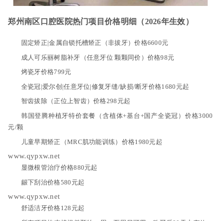
郑州南区口腔医院热门项目价格明细（2026年生效）
固定矫正|金属自锁托槽矫正（非拔牙）价格6600元
成人可乐丽树脂补牙（任意牙位 颗颗同价）价格98元
烤瓷牙价格799元
全瓷冠|爱尔创|任意牙位|修复牙缝/缺损/断牙价格1680元起
智齿拔除（正位上智齿）价格298元起
韩国登腾种植牙特价套餐（含植体+基台+国产全瓷冠）价格3000
元/颗
儿童早期矫正（MRC肌功能训练）价格1980元起
www.qypxw.net
显微根管治疗价格880元起
龈下刮治价格580元起
www.qypxw.net
舒适洁牙价格128元起