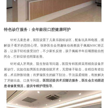
特色诊疗服务：全年龄段口腔健康呵护
针对儿童患者，医院设置了儿童乐园候诊区，配备玩具和电视，缓
解孩子看牙的恐惧心理。张静医生会用趣味动画教孩子佩戴MRC矫正
器，让孩子轻松接受治疗，不少家长反馈，孩子佩戴半年后嘴唇能自然
闭合，打鼾症状也明显改善。
针对成人牙周炎、阻生智齿等问题，医院专科医师采用精良设备开
展诊疗。比如任如男医生的微创拔牙术，无需锤子敲击，全程仅有牵拉
感，术后肿胀轻微；肖梦璇医生的龈下刮治，手法温柔细致，有效解决
了牙龈出血、口臭等问题。
医院还提供术后随访服务，医生会主动跟进
患者修复情况，提供专精护理指导
。