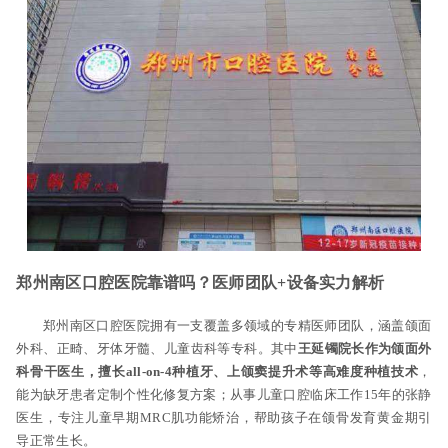
郑州南区口腔医院靠谱吗？医师团队+设备实力解析
郑州南区口腔医院拥有一支覆盖多领域的专精医师团队，涵盖颌面
外科、正畸、牙体牙髓、儿童齿科等专科。其中
王延镯院长作为颌面外
科骨干医生，擅长all-on-4种植牙、上颌窦提升术等高难度种植技术
，
能为缺牙患者定制个性化修复方案；从事儿童口腔临床工作15年的张静
医生，专注儿童早期MRC肌功能矫治，帮助孩子在颌骨发育黄金期引
导正常生长。