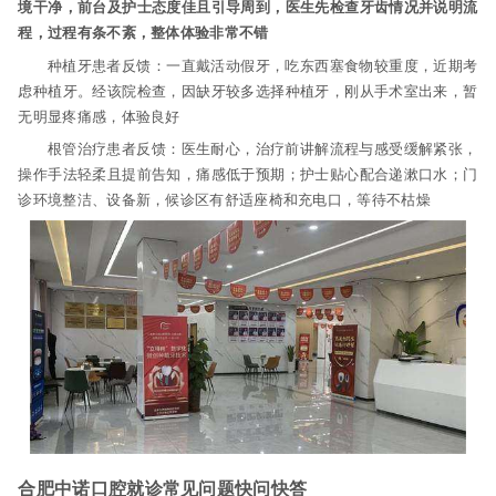
境干净，前台及护士态度佳且引导周到，医生先检查牙齿情况并说明流
程，过程有条不紊，整体体验非常不错
种植牙患者反馈：一直戴活动假牙，吃东西塞食物较重度，近期考
虑种植牙。经该院检查，因缺牙较多选择种植牙，刚从手术室出来，暂
无明显疼痛感，体验良好
根管治疗患者反馈：医生耐心，治疗前讲解流程与感受缓解紧张，
操作手法轻柔且提前告知，痛感低于预期；护士贴心配合递漱口水；门
诊环境整洁、设备新，候诊区有舒适座椅和充电口，等待不枯燥
合肥中诺口腔就诊常见问题快问快答