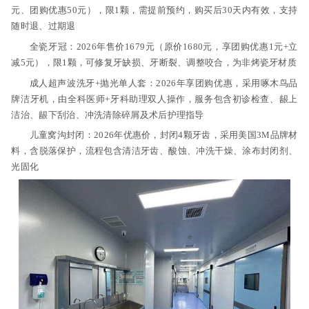
元、团购优惠50元），限1颗，需提前预约，购买后30天内有效，支持
随时退、过期退
全瓷牙冠：2026年售价1679元（原价1680元，享团购优惠1元+立
减5元），限1颗，可修复牙缺损、牙断裂、调整咬合，为非烤瓷牙材质
成人超声波洗牙+抛光单人套：2026年享团购优惠，采用啄木鸟品
牌洁牙机，由全科医师+牙科助理双人操作，服务包含初诊检查、龈上
洁治、龈下刮治、冲洗清除碎屑及术后护理指导
儿童窝沟封闭：2026年优惠价，封闭4颗牙齿，采用美国3M品牌材
料，含脱落保护，流程包含清洁牙齿、酸蚀、冲洗干燥、涂布封闭剂、
光固化