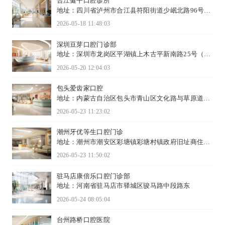
合江健平口腔诊所
地址：四川省泸州市合江县符阳街道少岷北路96号B
区1-27号
2026-05-18 11:48:03
深圳豆芽口腔门诊部
地址：​深圳市龙岗区平湖镇上木古平新南路25号（平
吉上苑二期对面）
2026-05-20 12:04:03
包头爱齿家口腔
地址：内蒙古自治区包头市青山区文化路与草原道交
叉口北50米
2026-05-23 11:23:02
潮州牙优等生口腔门诊
地址：潮州市潮安区彩塘镇彩塘村镇政府旧址商住楼
C幢7号
2026-05-23 11:50:02
驻马店康倍乐口腔门诊部
地址：河南省驻马店市驿城区骏马路中段路东
2026-05-24 08:05:04
台州路桥口腔医院