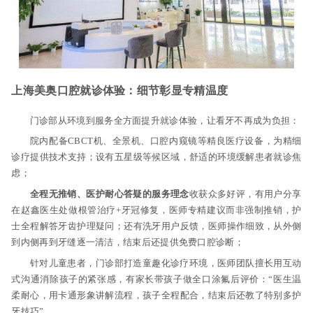
上海美奥口腔就诊体验：细节彰显专精温度
门诊部从环境到服务全方面提升就诊体验，让看牙不再成为负担：
院内配备CBCT机、全景机、口腔内窥镜等精良医疗设备，为精细
诊疗提供技术支持；设有五星级等候区域，舒适的环境缓解患者就诊焦
虑；
全程无推销、医护耐心答疑的服务理念
收获众多好评，有用户分享
在赵鑫医生处做根管治疗+牙冠修复，医师专精建议而非强制推销，护
士全程解答牙齿护理疑问；还有洗牙用户反馈，医师操作细致，从外侧
到内侧再到牙缝逐一清洁，结束后还提供免费口腔诊断；
针对儿童患者，门诊部打造童趣化诊疗环境，医师团队擅长用互动
式沟通消除孩子的紧张感，有家长带孩子做全口涂氟后评价：“医生温
柔耐心，用卡通形象讲解流程，孩子全程配合，结束后还教了特别多护
牙技巧”。