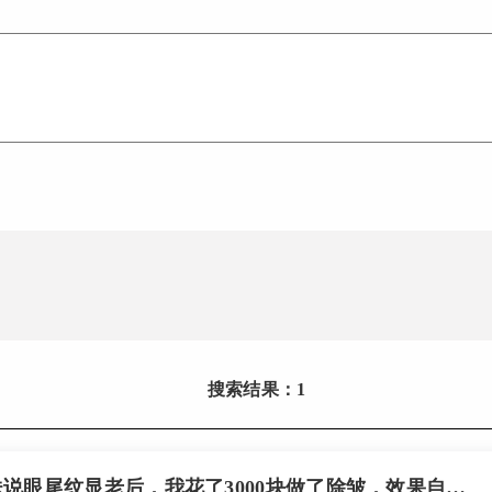
搜索结果：1
被姐妹说眼尾纹显老后，我花了3000块做了除皱，效果自然到老公都没发现