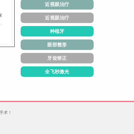
近视眼治疗
家
近视眼治疗
与
程
种植牙
，效
眼部整形
6
牙齿矫正
全飞秒激光
手术！