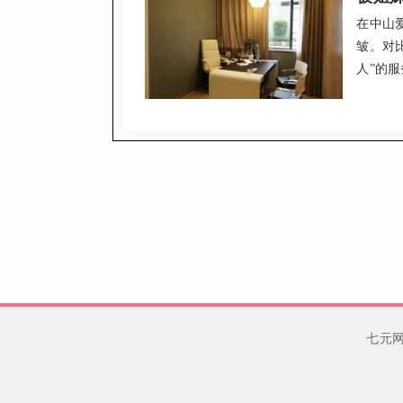
在中山
皱。对
人”的
静态纹
轻巧无
果仿佛只
年参考
七元