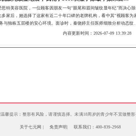
爱思特美容医院，一位顾客因朋友一句“眼尾和眉间皱纹显年纪”而决心除
比多家后，她选择了这家有近二十年口碑的老牌机构，看中其“视顾客为
服务与独栋五层楼的安心环境。面诊时，秦饶婷主任医师细致分析动态纹
，推荐进口保妥适进行精准注射，强调“个性化设计”避免面具脸。操作过
内容更新时间：2026-07-09 13:39:28
痛，仅十几分钟。术后三四天，眉间和眼尾纹明显淡化，表情自然舒展
是“状态变好了”。单部位除皱价格2000+元起，总计约3000元出头（202
），性价比高。她感慨：选对机构和医生，美丽自然
网温馨提示：整形有风险，请谨慎选择。未满18周岁的青少年不宜做整形
关于七元网
|
免责声明
|
联系我们：400-839-2968