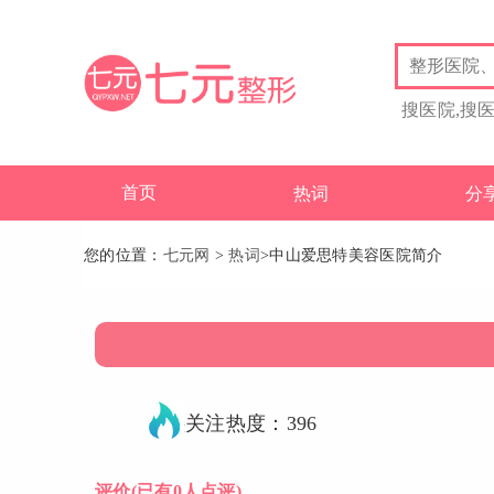
搜医院,搜
首页
热词
分
您的位置：
七元网
>
热词
>中山爱思特美容医院简介
关注热度：396
评价
(已有0人点评)