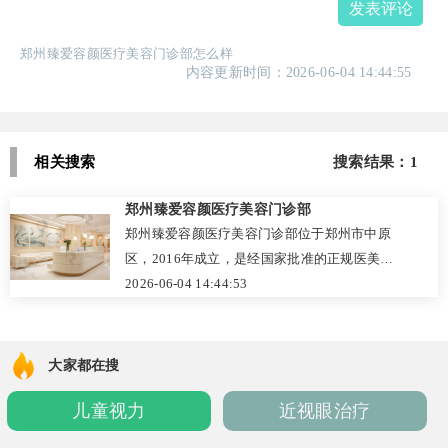
发表评论
郑州臻爱容颜医疗美容门诊部怎么样
内容更新时间：2026-06-04 14:44:55
相关搜索
搜索结果：1
郑州臻爱容颜医疗美容门诊部
郑州臻爱容颜医疗美容门诊部位于郑州市中原
区，2016年成立，是经国家批准的正规医美机
构。医院以“安全、舒适、个性化”为核心理
2026-06-04 14:44:53
念，拥有经验丰富的持证医疗团队，配备先进
设备，严格遵循透明收费与规范流程。擅长双
眼皮、鼻综合、玻尿酸填充、激光祛斑、水光
大家都在搜
嫩肤等项目，口碑自然真实，深受求美者信
儿童视力
近视眼治疗
赖。提供电话与官网预约，建议术前一对一当
面咨询，确保方案量身定制。