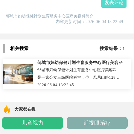
发表评论
邹城市妇幼保健计划生育服务中心医疗美容科简介
内容更新时间：2026-06-04 13:22:49
相关搜索
搜索结果：1
邹城市妇幼保健计划生育服务中心医疗美容科
邹城市妇幼保健计划生育服务中心医疗美容科
是一家公立三级医院科室，位于凤凰山路1289
号，2015年成立，以“公立、美的、放心”为理
2026-06-04 13:22:45
念。科室拥有百级净化手术室及飞顿激光工作
站等先进设备，提供双眼皮、祛眼袋、鼻部整
形、注射美容等特色项目。医生团队经验丰
大家都在搜
富，注重个性化设计与术前沟通，收费公开透
儿童视力
近视眼治疗
明。凭借专业技术和贴心服务，科室在当地积
累了良好口碑，是追求安全、可靠医美体验的