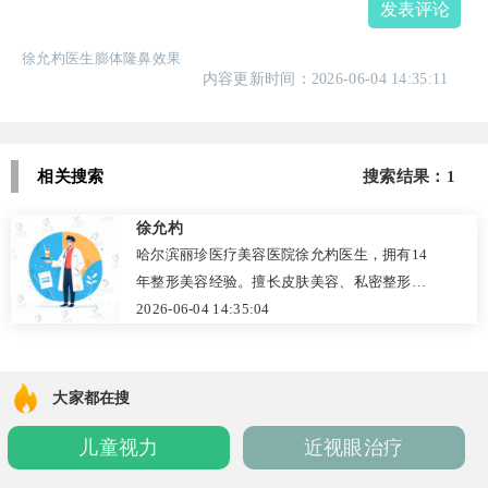
发表评论
徐允杓医生膨体隆鼻效果
内容更新时间：2026-06-04 14:35:11
相关搜索
搜索结果：1
徐允杓
哈尔滨丽珍医疗美容医院徐允杓医生，拥有14
年整形美容经验。擅长皮肤美容、私密整形等
多领域项目，能根据个体差异制定个性化方
2026-06-04 14:35:04
案。立即预约，开启美丽之旅！
大家都在搜
儿童视力
近视眼治疗