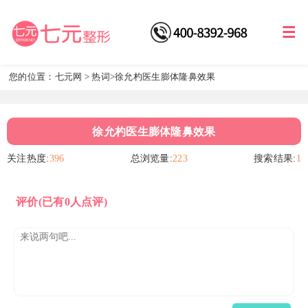
您的位置：
七元网
>
热词
>徐允杓医生膨体隆鼻效果
徐允杓医生膨体隆鼻效果
关注热度:
396
总浏览量:
223
搜索结果:
1
评价
(已有0人点评)