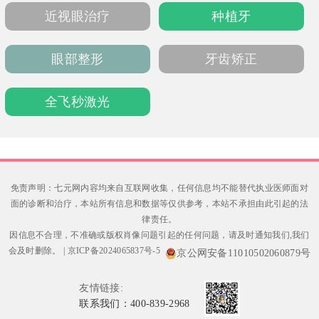
近视眼治疗
种植牙
眼部整形
牙齿矫正
全飞秒激光
免责声明：七元网内容均来自互联网收集，任何信息均不能替代执业医师面对
面的诊断和治疗，本站所有信息和数据等仅供参考，本站不承担由此引起的法
律责任。
因信息不合理，不准确或版权肖像问题引起的任何问题，请及时通知我们,我们
会及时删除。
|
京ICP备2024065837号-5
京公网安备11010502060879号
友情链接:
联系我们：400-839-2968