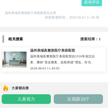
发表评论
温州美域高整形医疗美容医院怎么样
内容更新时间：2026-06-03 11:49:08
相关搜索
搜索结果：1
温州美域高整形医疗美容医院
温州美域高整形医疗美容医院自2016年创立以
来，秉持“安全塑美、自然和谐”理念。作为正
规备案机构，院内引入JCI国际质控体系，设立
2026-06-03 11:49:05
整形、注射、皮肤、口腔及抗衰五大核心科
室。坚持个性化定制，拒绝流水线作业，依托
多学科会诊与全流程SOP管理，实现术前精准
大家都在搜
评估、术中精细操作与术后科学随访。收费透
儿童视力
近视眼治疗
明规范，服务细致专业，致力于为求美者提供
兼具医疗严谨与人文温度的高品质医美体验，