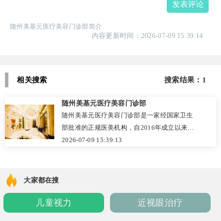
发表评论
随州美基元医疗美容门诊部简介
内容更新时间：2026-07-09 15:39:14
相关搜索
搜索结果：1
随州美基元医疗美容门诊部
随州美基元医疗美容门诊部是一家经国家卫生
部批准的正规医美机构，自2016年成立以来，
凭借扎实的医疗背景和人性化服务赢得口碑。
2026-07-09 15:39:13
院内设有微创整形、微整形及皮肤美容三大中
心，配备千级层流手术室，并与瑞士、韩国等
机构保持技术合作。医生团队由于伟（30余年
大家都在搜
经验）和项利姣（10余年经验）两位主治医师
儿童视力
近视眼治疗
领衔，擅长自然和谐的东方审美。收费透明，
如精细双眼皮6900元起、玻尿酸2900元起。医