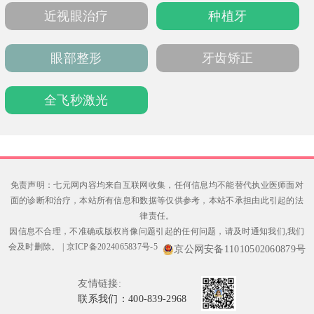
院位于曾都区烈山大道185号，支持电话或官网
近视眼治疗
种植牙
预约，术前需进行身体检查并停用相关药物。
眼部整形
牙齿矫正
全飞秒激光
免责声明：七元网内容均来自互联网收集，任何信息均不能替代执业医师面对
面的诊断和治疗，本站所有信息和数据等仅供参考，本站不承担由此引起的法
律责任。
因信息不合理，不准确或版权肖像问题引起的任何问题，请及时通知我们,我们
会及时删除。
|
京ICP备2024065837号-5
京公网安备11010502060879号
友情链接:
联系我们：400-839-2968