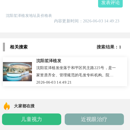
发表评论
沈阳笙泽植发地址及价格表
内容更新时间：2026-06-03 14:49:23
相关搜索
搜索结果：1
沈阳笙泽植发
沈阳笙泽植发坐落于和平区民主路225号，是一
家资质齐全、管理规范的毛发专科机构。院内
主推FUE无痕植发技术，依托高精度毛囊检测
2026-06-03 14:49:21
与经验丰富的临床团队，实现发际线精雕与稀
疏加密的个性化定制。机构坚持价格透明，
2026年项目起步价12800元，拒绝隐性消费。
大家都在搜
从术前评估、术中精细种植到术后科学随访，
儿童视力
近视眼治疗
全程注重医疗安全与患者体验。交通便捷，支
持双轨预约，为脱发人群提供安心、高效的毛