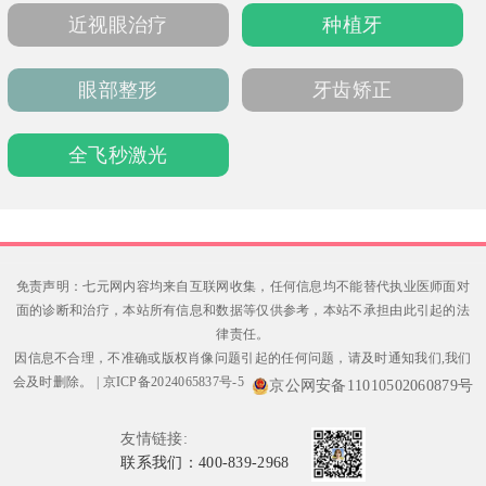
680,000日元起，鼻部综合整形520,000日元
近视眼治疗
种植牙
起。这里是追求专业、安全与美学并重的不错
选择。
眼部整形
牙齿矫正
全飞秒激光
免责声明：七元网内容均来自互联网收集，任何信息均不能替代执业医师面对
面的诊断和治疗，本站所有信息和数据等仅供参考，本站不承担由此引起的法
律责任。
因信息不合理，不准确或版权肖像问题引起的任何问题，请及时通知我们,我们
会及时删除。
|
京ICP备2024065837号-5
京公网安备11010502060879号
友情链接:
联系我们：400-839-2968