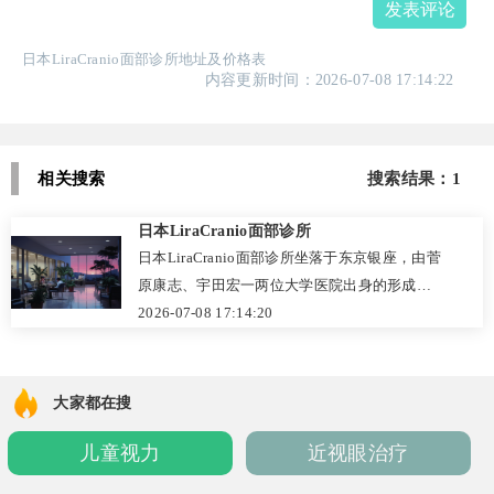
发表评论
日本LiraCranio面部诊所地址及价格表
内容更新时间：2026-07-08 17:14:22
相关搜索
搜索结果：1
日本LiraCranio面部诊所
日本LiraCranio面部诊所坐落于东京银座，由菅
原康志、宇田宏一两位大学医院出身的形成外
科专家领衔，专注面部轮廓、鼻部整形、颚骨
2026-07-08 17:14:20
矫正等项目。诊所拥有权威学会认证，以术前
电脑模拟和独创皮肤软组织手法为技术特色，
能帮助求美者直观预览术后效果，实现自然协
大家都在搜
调的面部平衡。两位院长经验丰富、沟通细
儿童视力
近视眼治疗
致，口碑良好。2026年部分项目参考价格：轮
廓三件套1,280,000日元起，下颌角截骨