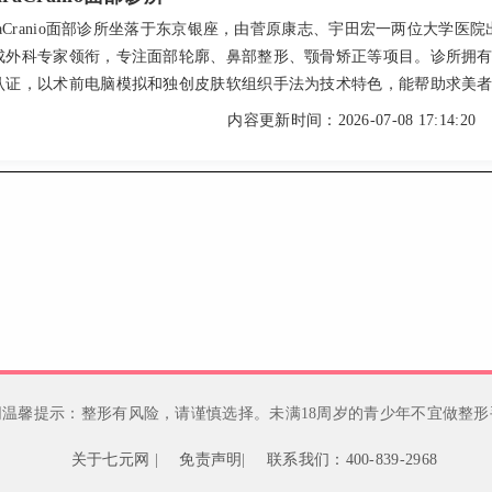
raCranio面部诊所坐落于东京银座，由菅原康志、宇田宏一两位大学医院
成外科专家领衔，专注面部轮廓、鼻部整形、颚骨矫正等项目。诊所拥
认证，以术前电脑模拟和独创皮肤软组织手法为技术特色，能帮助求美
术后效果，实现自然协调的面部平衡。两位院长经验丰富、沟通细致，
内容更新时间：2026-07-08 17:14:20
026年部分项目参考价格：轮廓三件套1,280,000日元起，下颌角截骨
000日元起，鼻部综合整形520,000日元起。这里是追求专业、安全与美学并
选择。
网温馨提示：整形有风险，请谨慎选择。未满18周岁的青少年不宜做整形
关于七元网
|
免责声明
|
联系我们：400-839-2968