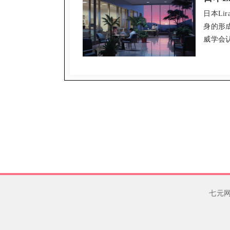
日本Li
身的形
威学会
观预览
良好。2
680,
的不错
七元