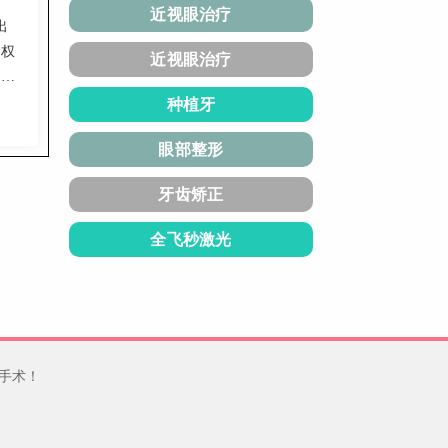
近视眼治疗
出
有权
近视眼治疗
者直
口碑
种植牙
眼部整形
重
牙齿矫正
全飞秒激光
手术！