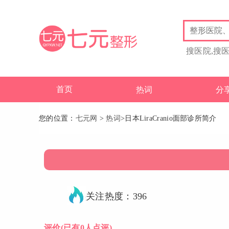
搜医院,搜
首页
热词
分
您的位置：
七元网
>
热词
>日本LiraCranio面部诊所简介
关注热度：396
评价
(已有0人点评)