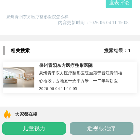
发表评论
泉州青阳东方医疗整形医院怎么样
内容更新时间：2026-06-04 11:19:08
相关搜索
搜索结果：1
泉州青阳东方医疗整形医院
泉州青阳东方医疗整形医院坐落于晋江青阳核
心地段，占地五千余平方米，十二年深耕医美
领域。机构资质正规，由中韩专家联合坐诊，
2026-06-04 11:19:05
严格遵循国家医疗规范，配备层流手术室与专
业麻醉团队。坚持“一人一策”定制化理念，专
注东方骨相美学，深耕眼鼻精雕、面部抗衰与
大家都在搜
形体雕塑。院内实行透明收费与全周期VIP服
儿童视力
近视眼治疗
务，从3D数字化面诊到术后专属随访，全程私
密安心。凭借严谨医疗与人性化关怀，已成为