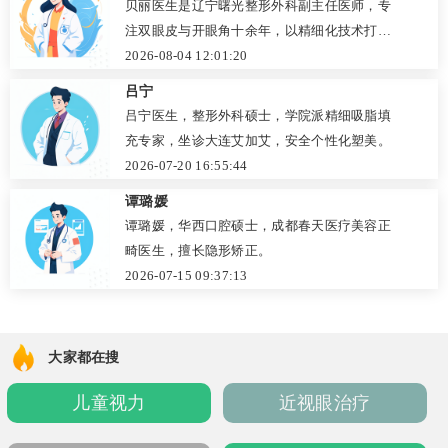
贝丽医生是辽宁曙光整形外科副主任医师，专
注双眼皮与开眼角十余年，以精细化技术打造
自然眼眸。
2026-08-04 12:01:20
吕宁
吕宁医生，整形外科硕士，学院派精细吸脂填
充专家，坐诊大连艾加艾，安全个性化塑美。
2026-07-20 16:55:44
谭璐媛
谭璐媛，华西口腔硕士，成都春天医疗美容正
畸医生，擅长隐形矫正。
2026-07-15 09:37:13
大家都在搜
儿童视力
近视眼治疗