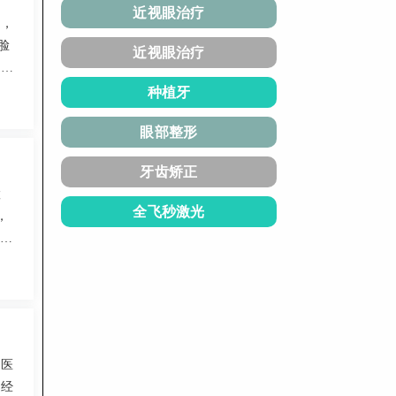
近视眼治疗
洁，
脸
近视眼治疗
，服
术和
种植牙
。
眼部整形
牙齿矫正
置
全飞秒激光
，
提供
以刘
收
容医
支经