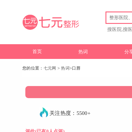
搜医院,搜
首页
热词
分
您的位置：
七元网
>
热词
>口唇
关注热度：5500+
评价
(已有0人点评)