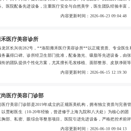
务。医院配备先进设备，注重医疗安全与自然美学，医生团队经验丰富
善。价格公开透明，如进口玻尿酸2980元起、热玛吉13800元起，并免
内容更新时间：2026-06-23 09:04:48
前咨询。顾客口碑良好，评价其专业贴心。地址位于梅江区文化路，预
合初次接触医美者。
雍禾医疗美容诊所
洛龙区长兴街282号，**洛阳雍禾医疗美容诊所**以正规资质、专业医生
服务赢得口碑。诊所经卫生部门批准，配备激光、吸脂等先进设备，由
领衔的团队提供个性化方案，尤其擅长毛发移植、面部整形、皮肤净斑
。术后顾客反馈自然协调，无隐形消费。2026年参考价：鼻部综合2800
内容更新时间：2026-06-15 12:19:30
0元，植发10-50元/单位，发际线种植8000-28000元。预约可通过官方电话
建议提前沟通，确保专属体验。
艾尚医疗美容门诊部
尚医疗美容门诊部是2019年成立的正规医美机构，拥有独立资质与完善
。以贾彬医生（10-20年经验，曾进修于上海九院和八大处）为核心的团
长胸部、私密、眼综合等整形项目。医院引进先进设备，严格把控术前
中监测与术后跟踪，确保安全与效果。特色项目包括水光针、微笑唇、
内容更新时间：2026-06-10 09:04:13