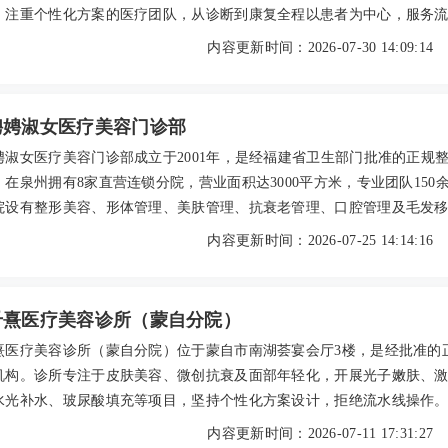
、注重个性化方案的医疗团队，从诊断到康复全程以患者为中心，服务
信息透明。患者口碑良好，在体检、外科和美容项目上均有高度评价。
内容更新时间：2026-07-30 14:09:14
年参考价格从基础体检¥2,600起，费用合理透明。可官网或电话预约，地
韩洲大厦1、3、4、5层，地铁江南站步行可达。
娉娉淑女医疗美容门诊部
娉淑女医疗美容门诊部成立于2001年，是经福建省卫生部门批准的正规
在泉州拥有8家直营连锁分院，营业面积达3000平方米，专业团队150
院设有整形美容、形体管理、美肤管理、抗衰老管理、口腔管理及毛发
心板块，配备先进设备与经验丰富的医生团队。凭借近二十年的稳健运
内容更新时间：2026-07-25 14:14:16
顾客口碑，该院以透明收费、个性化方案和细致术后服务成为当地求美
字号”品牌。
千熹医疗美容诊所（蒙自分院）
熹医疗美容诊所（蒙自分院）位于蒙自市南湖荟宴会厅3楼，是经批准的
机构。诊所专注于皮肤美容、微创抗衰及面部年轻化，开展光子嫩肤、
水光补水、玻尿酸填充等项目，坚持个性化方案设计，拒绝流水线操作
经验丰富，倡导自然协调的审美，注重沟通透明与术后全程跟进。收费
内容更新时间：2026-07-11 17:31:27