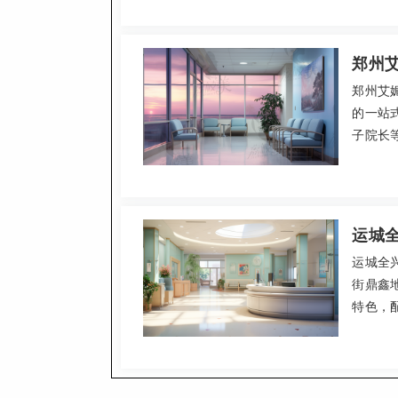
隆鼻、扩
口碑良
方式，
郑州
郑州艾
的一站
子院长
等特色
凭借专
运城
运城全
街鼎鑫
特色，
透明，如
碑，成