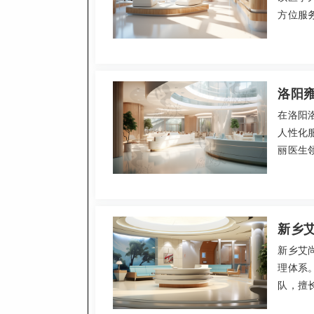
方位服
后跟踪完
提供术
便，适
洛阳
在洛阳
人性化
丽医生
品类项目
5800
官网，
新乡
新乡艾
理体系
队，擅
估、术