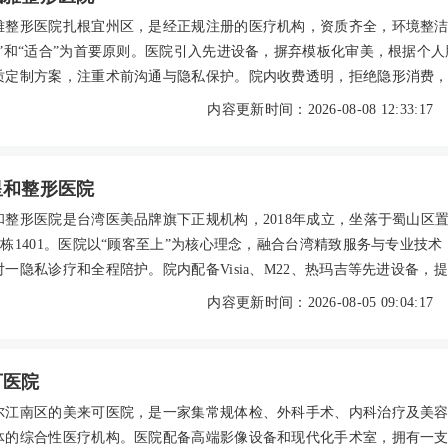
雅整形医院扎根宜州区，是经正规注册的医疗机构，资质齐全，环境整
全”和“适合”为首要原则。医院引入先进设备，摒弃模板化审美，根据个人
质定制方案，注重术前沟通与隐私保护。院内收费透明，拒绝隐形消费
，从面诊到术后回访都体现着以患者为中心的共情理念。凭借扎实的技
内容更新时间：2026-08-08 12:33:17
碑，成为许多本地求美者愿意推荐的正规之选，让变美过程从容、踏实
星和整形医院
和整形医院是台湾医美品牌旗下正规机构，2018年成立，坐落于蜀山区
E栋1401。医院以“顾客至上”为核心理念，融合台湾精致服务与专业技术
一隐私诊疗和全程陪护。院内配备Visia、M22、热玛吉等先进设备，
理、微整注射、整形手术及抗衰项目，涵盖瑞蓝、乔雅登等正规产品。
内容更新时间：2026-08-05 09:04:17
师领衔的团队经验丰富，擅长面部整形、隆胸、吸脂等。医院坚持透明
重术后关怀，致力于为求美者打造个性化、安全舒适的变美体验。
可医院
尔江南区的美来可医院，是一家集常规体检、外科手术、内科治疗及美
体的综合性医疗机构。医院配备高端影像设备和现代化手术室，拥有一