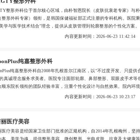
GTY整形外科
GTY整形外科位于首尔核心区域，由朴智恩院长（皮肤抗衰老专家）与
（整形外科专家）领衔，是韩国保健福祉部正式注册的专科机构。医院
然美学与医学技术结合”理念，提供从皮肤管理到轮廓整形的个性化方案。
均为韩国相关医学会正式会员，拥有丰富的临床经验与海外培训背景。
内容更新时间：2026-06-23 11:42:14
括激光抗衰老、鼻部综合整形、面部轮廓三件套等，注重微创精准与术
院以透明收费、一对一沟通和真实的顾客好评著称，是值得信赖的海外
oonPlus纯嘉整形外科
onPlus纯嘉整形外科自2008年扎根首尔江南区，以“不过度开发、只提供
”的真诚理念服务求美者。医院专注面部轮廓、鼻部整形、双眼皮手术等
金顺东院长领衔的团队经验丰富，注重个性化设计与自然效果。院内环
备先进，提供中文咨询，术后服务贴心。真实口碑中，双眼皮、鼻骨内
内容更新时间：2026-06-23 10:23:17
精雕等项目广受好评。2026年参考价格透明，双眼皮约8000元起，轮
5000元起，是赴韩整形的可靠选择。
诺丽医疗美容
丽医疗美容是经国家卫生部门批准的正规机构，自2014年扎根梅州，坚
为本、美学为魂，提供整形美容、微创整形、光电皮肤、抗衰及大健康