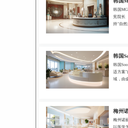
韩国M
韩国M
宪院长
持“自
位院长
项目包
访。医
选择。
韩国S
韩国So
适方案
域，由
洁、设
面部轮廓
精雕约4
梅州
梅州诺
以医学