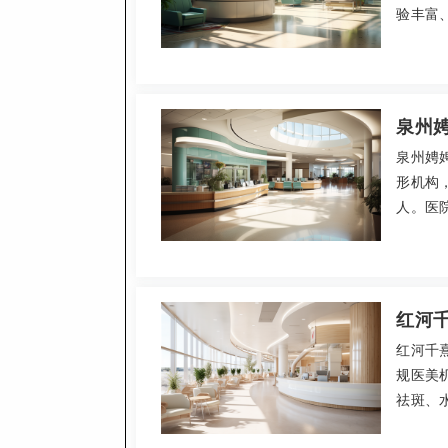
验丰富
规范、
2026
宣陵路
泉州
泉州娉
形机构，
人。医
六大核
数十万
赖的“老
红河
红河千
规医美
祛斑、
生团队