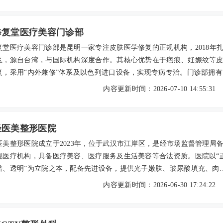
026年参考价如光子嫩肤约880元/次，玻尿酸填充约2200元/ml。可通过
3-xxx8899或官方微信预约，适合初次尝试医美者，微创项目恢复期短，
好。
修复堂医疗美容门诊部
复堂医疗美容门诊部是昆明一家专注皮肤医学修复的正规机构，2018年
区，源自台湾，与国际机构深度合作。其核心优势在于疤痕、妊娠纹等
复，采用“内外兼修”体系及以色列进口设备，实现专病专治。门诊部拥有
团队，提供个性化方案，并涵盖整形、微整、植发等项目。用户反馈修
内容更新时间：2026-07-10 14:55:31
服务专业真诚。2026年参考价格：疤痕修复每平方厘米约2500-7500元
复单次3500-11500元，光子嫩肤单次900-2400元。建议提前预约到院面
轻医美整形医院
医美整形医院成立于2023年，位于武汉市江岸区，是经市场监督管理局
规医疗机构，具备医疗美容、医疗服务及生活美容等合法资质。医院以“
谱、透明”为立院之本，配备先进设备，提供光子嫩肤、玻尿酸填充、肉
、皮肤管理等多元化轻医美项目，并坚持个性化方案与规范操作。医生
内容更新时间：2026-06-30 17:24:22
注重沟通，收费透明公道。医院环境舒适、服务贴心，致力于为求美者
安心的医美体验。