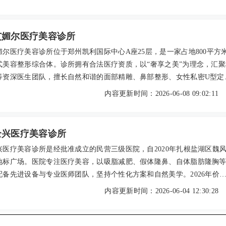
张器祛疤等，价格透明（如水光1580元起、硅胶隆鼻6800元起）。用
好，尤其称赞医生的耐心沟通与自然效果。提供电话、官网、现场三种
致力于为求美者提供专业、贴心的个性化服务。
艾媚尔医疗美容诊所
媚尔医疗美容诊所位于郑州凯利国际中心A座25层，是一家占地800平方
式美容整形综合体。诊所拥有合法医疗资质，以“奢享之美”为理念，汇聚
等资深医生团队，擅长自然和谐的面部精雕、鼻部整形、女性私密U型定
项目。艾媚尔设十大诊疗中心，提供从注射微调到手术塑形的全方位服
内容更新时间：2026-06-08 09:02:11
业技术和温暖口碑，成为中原求美者信赖的美丽工坊。
全兴医疗美容诊所
兴医疗美容诊所是经批准成立的民营三级医院，自2020年扎根盐湖区魏
地标广场。医院专注医疗美容，以吸脂减肥、假体隆鼻、自体脂肪隆胸
配备先进设备与专业医师团队，坚持个性化方案和自然美学。2026年价
吸脂单部位5800元起，硅胶假体隆鼻18200元起。凭细致服务和良好口
内容更新时间：2026-06-04 12:30:28
为当地求美者信赖之选，支持官网、电话或到院预约。