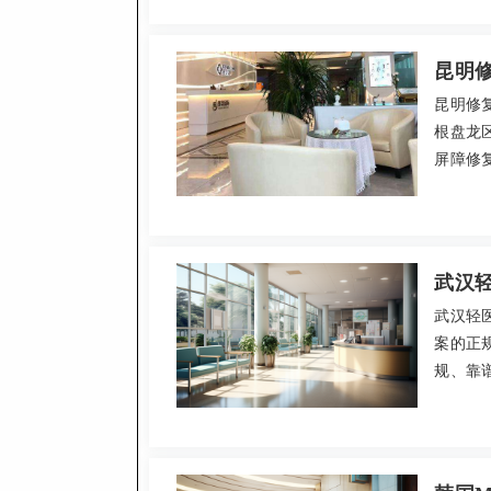
透明，2
话087
口碑良
昆明
昆明修
根盘龙
屏障修
业医生
果显著，
妊娠纹修
诊。
武汉
武汉轻
案的正
规、靠
素注射
专业且
安全、