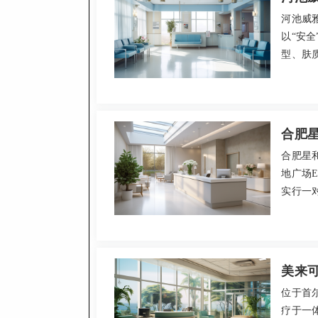
河池威
以“安
型、肤
务细致
务实口
合肥
合肥星
地广场
实行一对
皮肤管
至昱医
费，注
美来
位于首
疗于一