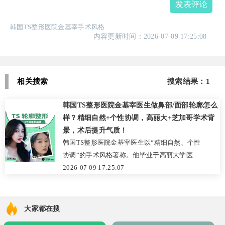
发表评论
韩国TS整形医院金基宰手术风格
内容更新时间：2026-07-09 17:25:08
相关搜索
搜索结果：1
韩国TS整形医院金基宰医生做鼻部/面部轮廓怎么
样？精细自然+个性协调，高丽大+芝加哥学术背
景，术后提升气质！
韩国TS整形医院金基宰医生以“精细自然、个性
协调”的手术风格著称。他毕业于高丽大学医学
院，并赴芝加哥大学医学中心进修，学术积淀
2026-07-09 17:25:07
深厚。手术中注重组织保护，追求低调自然的
美感，根据患者脸型与五官定制方案，避免夸
张效果。依托医院高清内窥镜、3D成像等先进
大家都在搜
设备及专业麻醉团队，他能在确保安全的前提