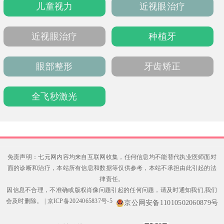
儿童视力
近视眼治疗
下，实现术后“看着自然，气质提升”的效果。
无论是鼻部、面部轮廓还是眼部修复，他都强
调“稳中求细”，让变美不留痕迹，深受追求高
近视眼治疗
种植牙
品质自然美的求美者认可。
眼部整形
牙齿矫正
全飞秒激光
免责声明：七元网内容均来自互联网收集，任何信息均不能替代执业医师面对
面的诊断和治疗，本站所有信息和数据等仅供参考，本站不承担由此引起的法
律责任。
因信息不合理，不准确或版权肖像问题引起的任何问题，请及时通知我们,我们
会及时删除。
|
京ICP备2024065837号-5
京公网安备11010502060879号