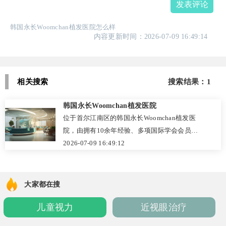
发表评论
韩国永长Woomchan植发医院怎么样
内容更新时间：2026-07-09 16:49:14
相关搜索
搜索结果：1
韩国永长Woomchan植发医院
位于首尔江南区的韩国永长Woomchan植发医
院，由拥有10余年经验、多项国际学会会员身
份的玄尚润院长领衔，专注毛发移植。医院凭
2026-07-09 16:49:12
借ONE TOUCH毛囊采集术、Sliding头皮切口
技术及无痕缝痕技术，实现精准微创、高存活
率。擅长男性脱发、女性发际线矫正、眉毛及
大家都在搜
疤痕种植等，口碑良好，术后效果自然。收费
儿童视力
近视眼治疗
透明，男性植发每毛囊单位16元起，女性发际
线19元起。可通过电话或官网预约，建议提前