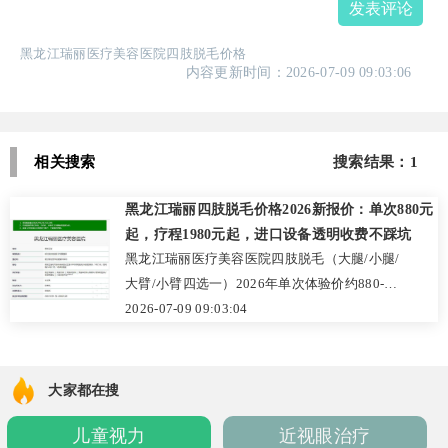
发表评论
黑龙江瑞丽医疗美容医院四肢脱毛价格
内容更新时间：2026-07-09 09:03:06
相关搜索
搜索结果：1
黑龙江瑞丽四肢脱毛价格2026新报价：单次880元
起，疗程1980元起，进口设备透明收费不踩坑
黑龙江瑞丽医疗美容医院四肢脱毛（大腿/小腿/
大臂/小臂四选一）2026年单次体验价约880-
1580元，包干疗程1980-3680元。医院为三级
2026-07-09 09:03:04
专科整形机构，采用以色列飞顿激光等进口设
备，价格透明无隐形消费。韦燕博主治医师与
王家欣院长均有10年以上激光经验，操作细腻
大家都在搜
痛感低。真实用户反馈小腿脱毛一个疗程后皮
儿童视力
近视眼治疗
肤光滑，毛发变细变淡。术前会进行皮肤检