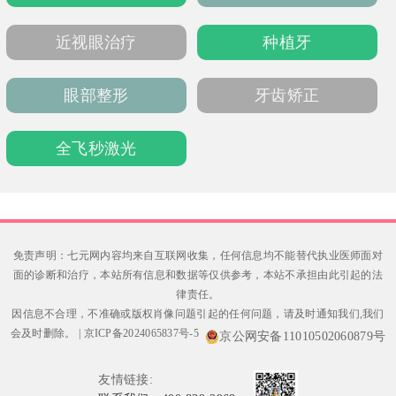
测，不影响排汗，敏感肌亦可适配。整体性价
比高，适合追求专业、安全脱毛体验的求美
近视眼治疗
种植牙
者。
眼部整形
牙齿矫正
全飞秒激光
免责声明：七元网内容均来自互联网收集，任何信息均不能替代执业医师面对
面的诊断和治疗，本站所有信息和数据等仅供参考，本站不承担由此引起的法
律责任。
因信息不合理，不准确或版权肖像问题引起的任何问题，请及时通知我们,我们
会及时删除。
|
京ICP备2024065837号-5
京公网安备11010502060879号
友情链接: