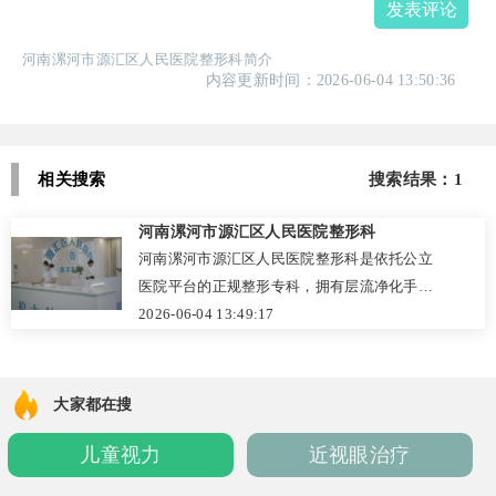
发表评论
河南漯河市源汇区人民医院整形科简介
内容更新时间：2026-06-04 13:50:36
相关搜索
搜索结果：1
河南漯河市源汇区人民医院整形科
河南漯河市源汇区人民医院整形科是依托公立
医院平台的正规整形专科，拥有层流净化手术
室和严谨的医疗质控体系，将安全放在首位。
2026-06-04 13:49:17
科室擅长面部五官精细化整形、皮肤激光美
容、形体塑造及面部年轻化等项目，坚持“一人
一方案”的个性化诊疗，术后跟踪回访细致。医
大家都在搜
生团队技术扎实、耐心倾听，口碑良好，收费
儿童视力
近视眼治疗
严格按照物价标准明码标价，无隐形消费。无
论是重睑术、祛眼袋还是激光祛斑，这里都以