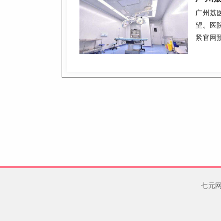
广州荔
望。医
紧官网
七元