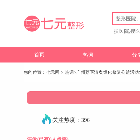
搜医院,搜
首页
热词
分
您的位置：
七元网
>
热词
>广州荔医清奥馒化修复公益活动
关注热度：396
评价
(已有0人点评)