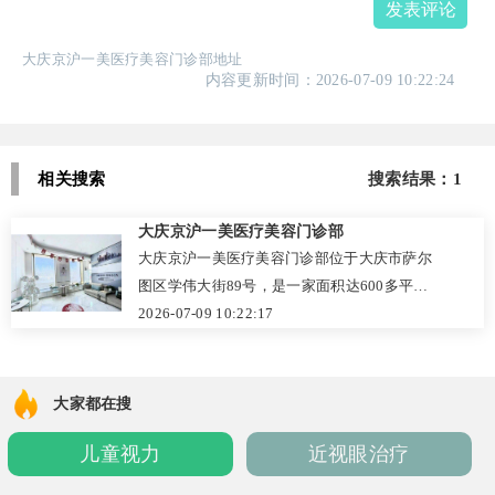
发表评论
大庆京沪一美医疗美容门诊部地址
内容更新时间：2026-07-09 10:22:24
相关搜索
搜索结果：1
大庆京沪一美医疗美容门诊部
大庆京沪一美医疗美容门诊部位于大庆市萨尔
图区学伟大街89号，是一家面积达600多平方
米、配备20多位医护人员的A级信用医美机
2026-07-09 10:22:17
构。医院设有整形美容、皮肤美容、注射美容
等六大中心，开展百余项项目，擅长面部年轻
化、吸脂塑形、假体隆胸及毛发移植等。配备
大家都在搜
美国Ulthera、热玛吉等国际尖端设备，由王殿
儿童视力
近视眼治疗
龙等经验丰富的医生团队主诊，注重个性化方
案与术后护理，口碑良好。价格参考：中面部