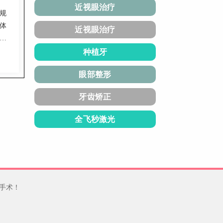
近视眼治疗
规
体
近视眼治疗
，
万
种植牙
塑美
眼部整形
牙齿矫正
全飞秒激光
手术！