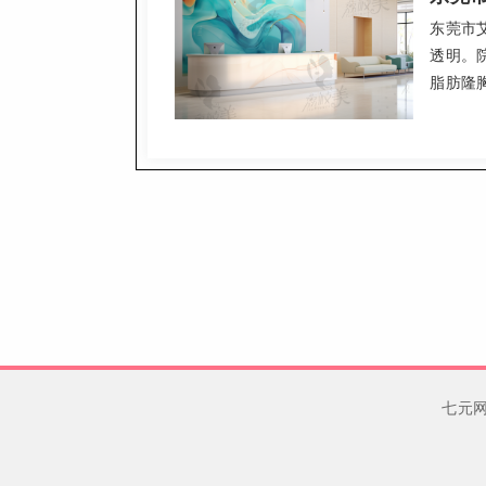
东莞市
透明。
脂肪隆
202
江交通
体验。
七元