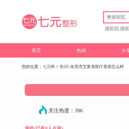
搜医院,搜
首页
热词
分
您的位置：
七元网
>
热词
>东莞市艾莱美医疗美容怎么样
关注热度：396
评价
(已有0人点评)