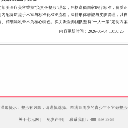
艾莱美医疗美容秉持“负责任整形”理念，严格遵循国家医疗标准，资质正
院内配备层流手术室与标准化SOP流程，深耕形体雕塑与皮肤管理，以自
胸、精细漂乳晕术为核心特色。实力派医师团队坚持“一人一策”定制方案
6年收费公开透明无隐形消费。提供便捷线上预约与私密面诊，坐落于东莞
内容更新时间：2026-06-04 13:56:25
便利处。以严谨医疗与前沿技术，为求美者打造安全、自然、个性化的
网温馨提示：整形有风险，请谨慎选择。未满18周岁的青少年不宜做整形
关于七元网
|
免责声明
|
联系我们：400-839-2968