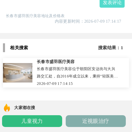
发表评论
长春市盛羽医疗美容地址及价格表
内容更新时间：2026-07-09 17:14:17
相关搜索
搜索结果：1
长春市盛羽医疗美容
长春市盛羽医疗美容位于朝阳区安达街与大兴
路交汇处，自2016年成立以来，秉持“轻医美，
简单美”理念，将轻奢美学融入环境与服务。机
2026-07-09 17:14:15
构专注注射美容与微创塑形，强调自然提升、
无创无痕，四大核心科室覆盖皮肤、微整、抗
衰等需求。院内汇聚二十余位经验医生，定期
大家都在搜
与日韩及中国台湾地区交流，确保技术规范与
儿童视力
近视眼治疗
审美多元。从咨询到术后关怀，流程简洁高
效，不推销不焦虑，口碑扎实。环境轻奢雅