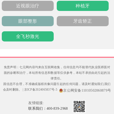
致，适合初次尝试医美者，让变美成为轻松愉
近视眼治疗
种植牙
悦的体验。
眼部整形
牙齿矫正
全飞秒激光
免责声明：七元网内容均来自互联网收集，任何信息均不能替代执业医师面对
面的诊断和治疗，本站所有信息和数据等仅供参考，本站不承担由此引起的法
律责任。
因信息不合理，不准确或版权肖像问题引起的任何问题，请及时通知我们,我们
会及时删除。
|
京ICP备2024065837号-5
京公网安备11010502060879号
友情链接:
联系我们：400-839-2968