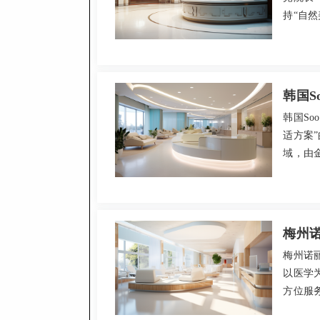
持“自
位院长
项目包
访。医
选择。
韩国S
韩国So
适方案
域，由
洁、设
面部轮廓
精雕约4
梅州
梅州诺
以医学
方位服
后跟踪完