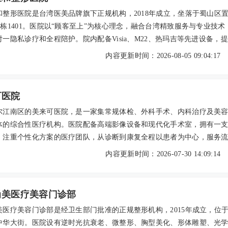
和整形医院是台湾医美品牌旗下正规机构，2018年成立，坐落于蜀山区
E栋1401。医院以“顾客至上”为核心理念，融合台湾精致服务与专业技术
一隐私诊疗和全程陪护。院内配备Visia、M22、热玛吉等先进设备，
理、微整注射、整形手术及抗衰项目，涵盖瑞蓝、乔雅登等正规产品。
内容更新时间：2026-08-05 09:04:17
师领衔的团队经验丰富，擅长面部整形、隆胸、吸脂等。医院坚持透明
重术后关怀，致力于为求美者打造个性化、安全舒适的变美体验。
可医院
尔江南区的美来可医院，是一家集常规体检、外科手术、内科治疗及美
体的综合性医疗机构。医院配备高端影像设备和现代化手术室，拥有一
、注重个性化方案的医疗团队，从诊断到康复全程以患者为中心，服务
信息透明。患者口碑良好，在体检、外科和美容项目上均有高度评价。
内容更新时间：2026-07-30 14:09:14
年参考价格从基础体检¥2,600起，费用合理透明。可官网或电话预约，地
韩洲大厦1、3、4、5层，地铁江南站步行可达。
尚美医疗美容门诊部
美医疗美容门诊部是经卫生部门批准的正规整形机构，2015年成立，位
中华大街。医院设有逆时光抗衰老、微整形、胸型美化、形体雕塑、光