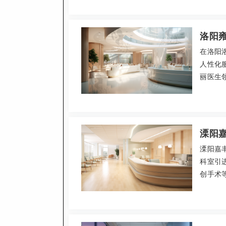
提供术
便，适
洛阳
在洛阳
人性化
丽医生
品类项目
5800
官网，
溧阳
溧阳嘉
科室引
创手术
透明。
得信赖