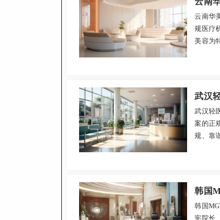
云南
云南华
规医疗
美容为
（鼻部
微整等
然。价格
话，地
武汉
武汉轻
案的正
规、靠
素注射
专业且
安全、
韩国M
韩国M
宪院长