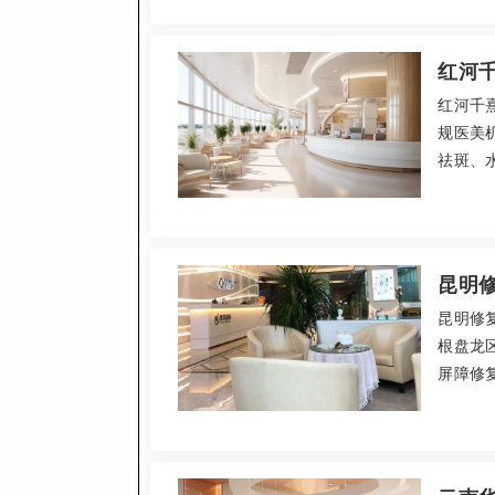
忧、专
人生。
红河
红河千
规医美
祛斑、
生团队
透明，2
话087
口碑良
昆明
昆明修
根盘龙
屏障修
业医生
果显著，
妊娠纹修
诊。