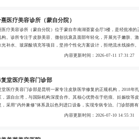
业负责的透明体验，让这里成为无数腋臭患者的信赖之选，开启清新自
千熹医疗美容诊所（蒙自分院）
熹医疗美容诊所（蒙自分院）位于蒙自市南湖荟宴会厅3楼，是经批准的
机构。诊所专注于皮肤美容、微创抗衰及面部年轻化，开展光子嫩肤、
水光补水、玻尿酸填充等项目，坚持个性化方案设计，拒绝流水线操作
经验丰富，倡导自然协调的审美，注重沟通透明与术后全程跟进。收费
内容更新时间：2026-07-11 17:31:27
026年参考价如光子嫩肤约880元/次，玻尿酸填充约2200元/ml。可通过
3-xxx8899或官方微信预约，适合初次尝试医美者，微创项目恢复期短，
好。
修复堂医疗美容门诊部
复堂医疗美容门诊部是昆明一家专注皮肤医学修复的正规机构，2018年
区，源自台湾，与国际机构深度合作。其核心优势在于疤痕、妊娠纹等
复，采用“内外兼修”体系及以色列进口设备，实现专病专治。门诊部拥有
团队，提供个性化方案，并涵盖整形、微整、植发等项目。用户反馈修
内容更新时间：2026-07-10 14:55:31
服务专业真诚。2026年参考价格：疤痕修复每平方厘米约2500-7500元
复单次3500-11500元，光子嫩肤单次900-2400元。建议提前预约到院面