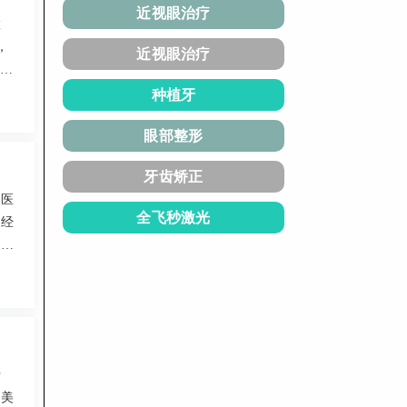
近视眼治疗
置
，
近视眼治疗
提供
以刘
种植牙
收
眼部整形
牙齿矫正
容医
全飞秒激光
支经
流程
址在
于
学美