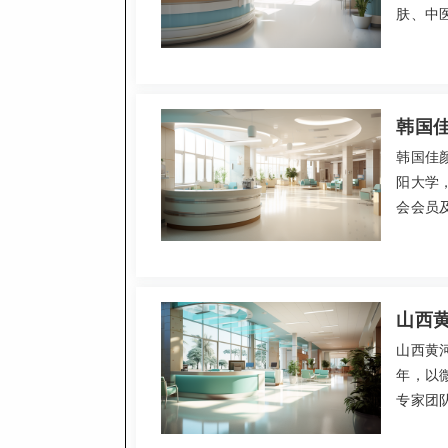
肤、中
鼻综合
领域广
好。常见
肤150
韩国
韩国佳
阳大学
会会员
创、精
自然效果
元起，
山西
山西黄
年，以
专家团
费与全