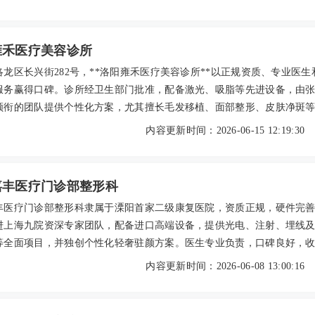
前咨询。顾客口碑良好，评价其专业贴心。地址位于梅江区文化路，预
合初次接触医美者。
雍禾医疗美容诊所
洛龙区长兴街282号，**洛阳雍禾医疗美容诊所**以正规资质、专业医生
服务赢得口碑。诊所经卫生部门批准，配备激光、吸脂等先进设备，由
领衔的团队提供个性化方案，尤其擅长毛发移植、面部整形、皮肤净斑
。术后顾客反馈自然协调，无隐形消费。2026年参考价：鼻部综合2800
内容更新时间：2026-06-15 12:19:30
0元，植发10-50元/单位，发际线种植8000-28000元。预约可通过官方电话
建议提前沟通，确保专属体验。
嘉丰医疗门诊部整形科
丰医疗门诊部整形科隶属于溧阳首家二级康复医院，资质正规，硬件完
进上海九院资深专家团队，配备进口高端设备，提供光电、注射、埋线
等全面项目，并独创个性化轻奢驻颜方案。医生专业负责，口碑良好，
从基础护肤到抗衰手术，以一线技术与便民服务满足本地求美者需求，
内容更新时间：2026-06-08 13:00:16
的医美选择。