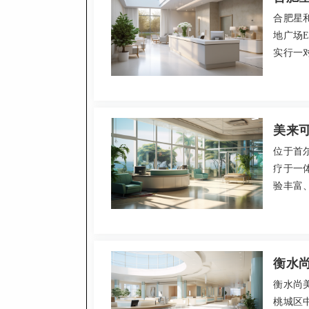
合肥星
地广场
实行一对
皮肤管
至昱医
费，注
美来
位于首
疗于一
验丰富
规范、
2026
宣陵路
衡水
衡水尚
桃城区