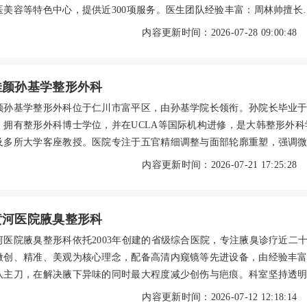
医美容等特色中心，提供近300项服务。医生团队经验丰富：周林帅擅长
，冯小军精于注射、抽脂、自体脂肪移植，崔晓燕在激光祛斑、疤痕修
内容更新时间：2026-07-28 09:00:48
受好评。机构以“专业、尊崇、诚信”为理念，配备九大保障体系，口碑良
项目参考价格：眼鼻综合28000-45000元，热玛吉12000-20000元，光
0-2800元等。可到院或电话预约
佳颜孙基学整形外科
颜孙基学整形外科位于仁川市富平区，由孙基学院长领衔。孙院长毕业
，拥有整形外科博士学位，并在UCLA等国际机构进修，是大韩整形外科
及多所大学客座教授。医院专注于五官精细调整与面部轮廓重塑，强调
准、恢复快，采用内窥镜等技术减少组织损伤。口碑方面，顾客普遍认
内容更新时间：2026-07-21 17:25:28
和细致服务。2026年参考价格：双眼皮180万韩元起，鼻部整形350万
面部轮廓650万韩元起。医院支持电话及在线预约，孙院长亲自手术。
黄河医院腋臭整形科
河医院腋臭整形科依托2003年创建的省级综合医院，专注腋臭诊疗近二
微创、精准、美观为核心理念，配备高清内窥镜等先进设备，由经验丰
队主刀，在解决腋下异味的同时最大程度减少创伤与疤痕。科室坚持透
程个性化服务，深受患者好评：从自卑到自信的重生、微创无痕的夏日
内容更新时间：2026-07-12 12:18:14