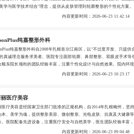
然美学与医学技术结合”理念，提供从皮肤管理到轮廓整形的个性化方案。
均为韩国相关医学会正式会员，拥有丰富的临床经验与海外培训背景。
内容更新时间：2026-06-23 11:42:14
括激光抗衰老、鼻部综合整形、面部轮廓三件套等，注重微创精准与术
院以透明收费、一对一沟通和真实的顾客好评著称，是值得信赖的海外
oonPlus纯嘉整形外科
onPlus纯嘉整形外科自2008年扎根首尔江南区，以“不过度开发、只提供
”的真诚理念服务求美者。医院专注面部轮廓、鼻部整形、双眼皮手术等
金顺东院长领衔的团队经验丰富，注重个性化设计与自然效果。院内环
备先进，提供中文咨询，术后服务贴心。真实口碑中，双眼皮、鼻骨内
内容更新时间：2026-06-23 10:23:17
精雕等项目广受好评。2026年参考价格透明，双眼皮约8000元起，轮
5000元起，是赴韩整形的可靠选择。
诺丽医疗美容
丽医疗美容是经国家卫生部门批准的正规机构，自2014年扎根梅州，坚
为本、美学为魂，提供整形美容、微创整形、光电皮肤、抗衰及大健康
务。医院配备先进设备，注重医疗安全与自然美学，医生团队经验丰富
善。价格公开透明，如进口玻尿酸2980元起、热玛吉13800元起，并免
内容更新时间：2026-06-23 09:04:48