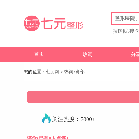
搜医院,搜
首页
热词
分
您的位置：
七元网
>
热词
>鼻部
关注热度：7800+
评价
(已有0人点评)