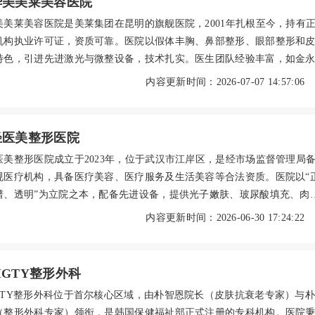
华美美莱美容医院
美美莱美容医院是美莱集团在昆明的旗舰医院，2001年扎根至今，持有
机构执业许可证，资质可靠。医院以假体丰胸、鼻部整形、眼部整形和
特色，引进先进激光与微整设备，技术扎实。医生团队经验丰富，如金
整形）、兰云（高难度修复）、俞满昌（疤痕祛斑）等，覆盖整形、皮
内容更新时间：2026-07-07 14:57:06
领域。多年来收获众多好评，求美者反馈鼻部立体、祛斑有效、双眼皮
透明，韩式双眼皮6800元起，假体丰胸28000元起。预约可通过官网或
址在昆明五华区青年路95号，交通便利。
轻医美整形医院
医美整形医院成立于2023年，位于武汉市江岸区，是经市场监督管理局
规医疗机构，具备医疗美容、医疗服务及生活美容等合法资质。医院以“
谱、透明”为立院之本，配备先进设备，提供光子嫩肤、玻尿酸填充、肉
、皮肤管理等多元化轻医美项目，并坚持个性化方案与规范操作。医生
内容更新时间：2026-06-30 17:24:22
注重沟通，收费透明公道。医院环境舒适、服务贴心，致力于为求美者
安心的医美体验。
GTY整形外科
GTY整形外科位于首尔核心区域，由朴智恩院长（皮肤抗衰老专家）与
（整形外科专家）领衔，是韩国保健福祉部正式注册的专科机构。医院