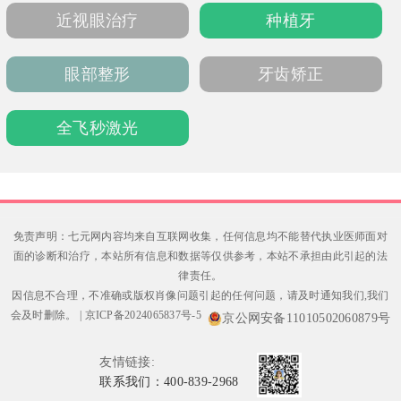
近视眼治疗
种植牙
眼部整形
牙齿矫正
全飞秒激光
免责声明：七元网内容均来自互联网收集，任何信息均不能替代执业医师面对
面的诊断和治疗，本站所有信息和数据等仅供参考，本站不承担由此引起的法
律责任。
因信息不合理，不准确或版权肖像问题引起的任何问题，请及时通知我们,我们
会及时删除。
|
京ICP备2024065837号-5
京公网安备11010502060879号
友情链接:
联系我们：400-839-2968