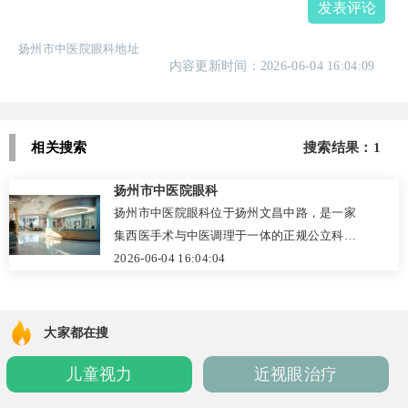
发表评论
扬州市中医院眼科地址
内容更新时间：2026-06-04 16:04:09
相关搜索
搜索结果：1
扬州市中医院眼科
扬州市中医院眼科位于扬州文昌中路，是一家
集西医手术与中医调理于一体的正规公立科
室。科室配备尼德克超声乳化仪等国际先进设
2026-06-04 16:04:04
备，熟练开展白内障超声乳化、青光眼滤过等
手术；同时发挥中药熏洗、针刺、耳穴压豆等
中医特色，针对干眼症、糖尿病视网膜病变等
大家都在搜
慢性眼病实现“标本兼治”。由戴成华、陈在根
儿童视力
近视眼治疗
等专家领衔的团队，坚持“一人一方”个性化诊
疗，术后随访完善。医院收费透明，提供官