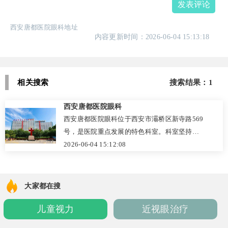
发表评论
西安唐都医院眼科地址
内容更新时间：2026-06-04 15:13:18
相关搜索
搜索结果：1
西安唐都医院眼科
西安唐都医院眼科位于西安市灞桥区新寺路569
号，是医院重点发展的特色科室。科室坚持以
患者为中心，在近视矫正（全飞秒、半飞秒、
2026-06-04 15:12:08
晶体植入）、白内障、青光眼、黄斑病变、干
眼症及儿童斜弱视等领域技术成熟，配备国际
主流诊疗设备，实行团队协作与多学科会诊模
大家都在搜
式。收费公开透明，如全飞秒16800元起、白
儿童视力
近视眼治疗
内障单眼5800元起。患者好评率高，称赞其检
查细致、术后恢复快。可通过电话（029-