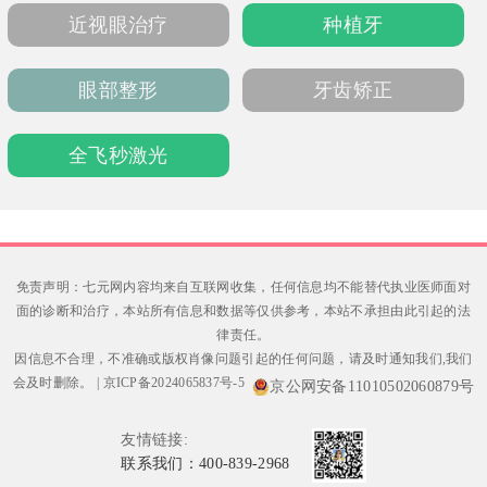
xxx8899）、在线平台或现场挂号预约，就诊
近视眼治疗
种植牙
时请携带既往病历。
眼部整形
牙齿矫正
全飞秒激光
免责声明：七元网内容均来自互联网收集，任何信息均不能替代执业医师面对
面的诊断和治疗，本站所有信息和数据等仅供参考，本站不承担由此引起的法
律责任。
因信息不合理，不准确或版权肖像问题引起的任何问题，请及时通知我们,我们
会及时删除。
|
京ICP备2024065837号-5
京公网安备11010502060879号
友情链接:
联系我们：400-839-2968