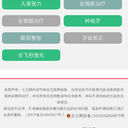
儿童视力
近视眼治疗
配套餐，最低2376元。医院还开展“青光侠”救
助等公益活动，外地患者可享留观住宿、全国
分院复查等便利服务，可通过官网、电话等预
近视眼治疗
种植牙
约就诊。
眼部整形
牙齿矫正
全飞秒激光
免责声明：七元网内容均来自互联网收集，任何信息均不能替代执业医师面对
面的诊断和治疗，本站所有信息和数据等仅供参考，本站不承担由此引起的法
律责任。
因信息不合理，不准确或版权肖像问题引起的任何问题，请及时通知我们,我们
会及时删除。
|
京ICP备2024065837号-5
京公网安备11010502060879号