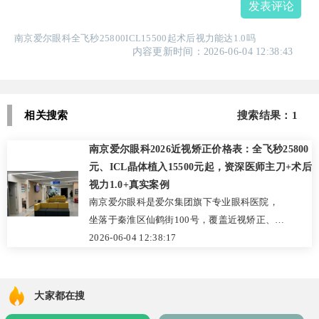
发表评论
南京爱尔眼科全飞秒25800ICL15500起术后视力能达1.0吗
内容更新时间：2026-06-04 12:38:43
相关搜索
搜索结果：1
南京爱尔眼科2026近视矫正价格表：全飞秒25800
元、ICL晶体植入15500元起，资深医师主刀+术后
视力1.0+真实案例
南京爱尔眼科是爱尔集团旗下专业眼科医院，
坐落于秦淮区仙鹤街100号，覆盖近视矫正、青
少年防控、青光眼诊疗等多领域。2026年热门
2026-06-04 12:38:17
近视矫正项目中，全飞秒Pro手术25800元，
ICL晶体植入单眼15500元起，由伊军记、袁媛
等资深医师主刀，术后患者视力多达1.0及以
大家都在搜
上，满意度高。针对青少年推出优惠离焦镜验