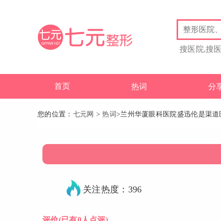
搜医院,搜
首页
热词
分
您的位置：
七元网
>
热词
>兰州华厦眼科医院盛迅伦是渠道
关注热度：396
评价
(已有0人点评)