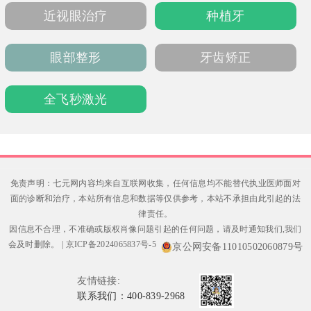
眼，全飞秒18800-22800元/双眼），提供官网
近视眼治疗
种植牙
及电话预约，地址在广阳区新华路37号。
眼部整形
牙齿矫正
全飞秒激光
免责声明：七元网内容均来自互联网收集，任何信息均不能替代执业医师面对
面的诊断和治疗，本站所有信息和数据等仅供参考，本站不承担由此引起的法
律责任。
因信息不合理，不准确或版权肖像问题引起的任何问题，请及时通知我们,我们
会及时删除。
|
京ICP备2024065837号-5
京公网安备11010502060879号
友情链接:
联系我们：400-839-2968