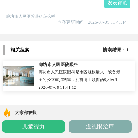
发表评论
廊坊市人民医院眼科怎么样
内容更新时间：2026-07-09 11:41:14
相关搜索
搜索结果：1
廊坊市人民医院眼科
廊坊市人民医院眼科是市区规模最大、设备最
全的公立重点科室，拥有博士领衔的9人医生团
队，累计完成超6万例手术。科室配备德国蔡司
2026-07-09 11:41:12
OCT、全飞秒激光等国际设备，擅长白内障超
声乳化、全飞秒近视矫正、ICL晶体植入及眼部
整形手术，并开展玻璃体视网膜等高端眼底手
大家都在搜
术。患者口碑极佳，尤其在丁振强主任、于泓
儿童视力
近视眼治疗
副主任医师的诊疗下，手术效果显著、服务细
致。价格透明（如白内障手术8000-26000元/单