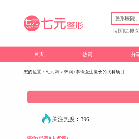
搜医院,搜
首页
热词
分
您的位置：
七元网
>
热词
>李璟医生擅长的眼科项目
关注热度：396
评价
(已有0人点评)