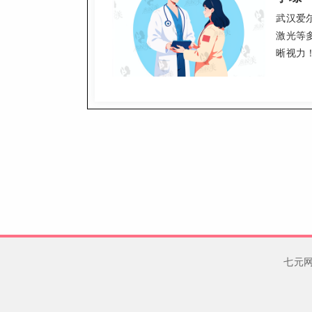
武汉爱
激光等
晰视力
七元