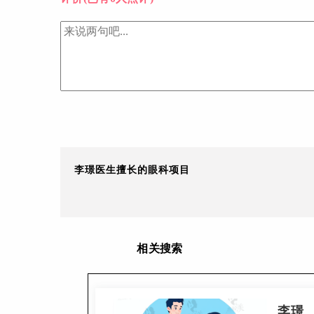
李璟医生擅长的眼科项目
相关搜索
李璟