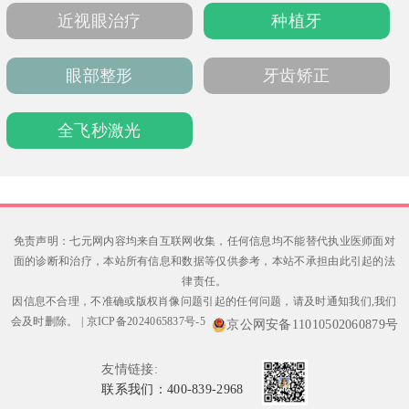
近视眼治疗
种植牙
眼部整形
牙齿矫正
全飞秒激光
免责声明：七元网内容均来自互联网收集，任何信息均不能替代执业医师面对
面的诊断和治疗，本站所有信息和数据等仅供参考，本站不承担由此引起的法
律责任。
因信息不合理，不准确或版权肖像问题引起的任何问题，请及时通知我们,我们
会及时删除。
|
京ICP备2024065837号-5
京公网安备11010502060879号
友情链接:
联系我们：400-839-2968