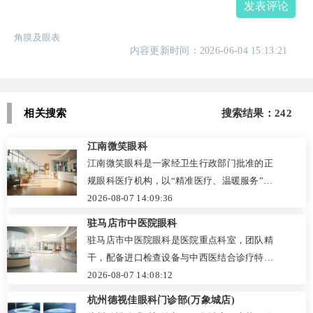
发表评论
角膜及眼表
内容更新时间：2026-06-04 15:13:21
相关搜索
搜索结果：242
江南微笑眼科
江南微笑眼科是一家经卫生行政部门批准的正
规眼科医疗机构，以“精准医疗、温暖服务”为
宗旨，将现代技术与人文关怀深度融合。医院
2026-08-07 14:09:36
引进国际主流设备，执行严格消毒规范，实行
驻马店市中医院眼科
首诊负责制，确保诊疗透明安全。擅长全飞
驻马店市中医院眼科是医院重点科室，团队精
秒、半飞秒、ICL晶体植入、白内障超声乳化及
干，配备进口检查设备与中西医结合诊疗特
儿童近视防控等项目，坚持“一人一策”个性化
色。科室正规可靠，擅长白内障、青光眼、翼
2026-08-07 14:08:12
方案。医生团队经验丰富，注重术前沟通与术
状胬肉等手术，以及干眼症、青少年近视的中
杭州德视佳眼科门诊部(万象城店)
后随访，患者口碑良好。收费公开透明，提供
西医综合治疗，闫文彬等医生经验丰富。收费