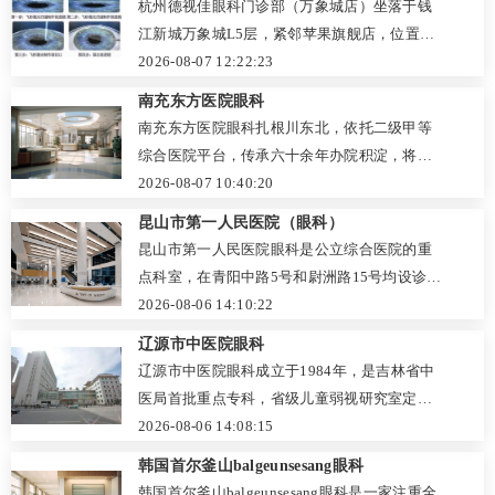
杭州德视佳眼科门诊部（万象城店）坐落于钱
详细费用清单，并开通线上预约通道，让就诊
透明，白内障手术约7000元起，患者普遍认可
江新城万象城L5层，紧邻苹果旗舰店，位置醒
便捷安心。
诊疗细致、沟通耐心。地址在解放路西段895
目。作为专注屈光矫正与眼健康管理的专业机
2026-08-07 12:22:23
号，可现场或线上预约。
构，其资质齐全，依托德视佳多年临床沉淀，
南充东方医院眼科
在近视激光、ICL晶体植入及老花眼矫正等领域
南充东方医院眼科扎根川东北，依托二级甲等
特色鲜明。门诊环境温馨，动线清晰，实行预
综合医院平台，传承六十余年办院积淀，将公
约制一对一诊疗，隐私保护到位。医生团队经
立医院的规范严谨与人文关怀融为一体。科室
2026-08-07 10:40:20
验丰富，强调术前严谨评估与个性化方案设
诊疗覆盖全年龄段，白内障手术、眼底病筛
昆山市第一人民医院（眼科）
计，拒绝过度医疗，收费标准透明。凭借前沿
查、儿童青少年医学验光配镜及干眼综合诊疗
昆山市第一人民医院眼科是公立综合医院的重
设备与细致入微的术后回访，为追求高品质眼
均为特色方向。配备裂隙灯、OCT等设备，强
点科室，在青阳中路5号和尉洲路15号均设诊疗
科服务的人群提供了省心之选。
调精准检查与长期随访，并借助双向转诊网络
点。科室覆盖白内障、青光眼、眼底病、近视
2026-08-06 14:10:22
提供安全诊疗保障。医生团队专业而耐心，注
防控、斜弱视等常见及疑难眼病，检查细致、
辽源市中医院眼科
重细节服务，让患者在家门口享受踏实、温暖
手术经验丰富，尤其白内障超声乳化手术和近
辽源市中医院眼科成立于1984年，是吉林省中
的眼健康支持。
视矫正注重个体化方案。医护团队耐心负责，
医局首批重点专科，省级儿童弱视研究室定点
重视术后随访，患者口碑良好。收费执行公立
单位。科室现有医护人员20名，含主任医师2
2026-08-06 14:08:15
医院标准，公开透明。患者可通过官方公众号
名、副主任医师3名及硕士人才，拥有德国目乐
韩国首尔釜山balgeunsesang眼科
或电话预约，初诊建议提前到院建档。
手术显微镜、超声乳化仪等先进设备，可开展
韩国首尔釜山balgeunsesang眼科是一家注重全