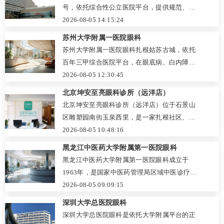
省份患者慕名而来。同时，白内障超声乳化、
号，依托综合性公立医院平台，提供规范、系
斜视弱视、眼部整形、眼底病治疗均为特色，
统的眼病诊疗与视光服务。科室覆盖白内障手
2026-08-05 14:15:24
医生团队经验丰富，累计完成白内障手术超万
术、青光眼诊治、眼底病筛查、眼表疾病及医
苏州大学附属一医院眼科
例且零并发症，患者口碑极佳。医院位于郑州
学验光等全年龄段项目，配备OCT、眼底照相
苏州大学附属一医院眼科扎根姑苏古城，依托
市中原区伏牛路198号，可电话或官网预约挂
等现代化设备，并依托医院综合资源保障手术
百年三甲综合医院平台，在眼底病、白内障、
号。
安全。医生团队注重沟通与个性化治疗，患者
青光眼等诊疗上体系成熟。科室坚持规范诊
2026-08-05 12:30:45
普遍反馈流程透明、态度严谨。收费按重庆市
疗，设备先进，在微创手术与精准治疗方面经
北京坤安至亮眼科诊所（远洋店）
物价规定公示，常见检查与手术价格明晰。支
验丰富，并拥有白内障超声乳化、玻璃体腔注
北京坤安至亮眼科诊所（远洋店）位于石景山
持线上及现场挂号，就诊便捷。总体而言，这
药、抗青光眼手术等特色技术。医生团队亚专
区雕塑园南街玉泉西里，是一家扎根社区、专
是一家值得信赖的正规公立眼科。
科明确，注重团队会诊与个体化方案。就诊流
注于全生命周期眼健康管理的正规眼科医疗机
2026-08-05 10:48:16
程透明，收费按公立医院标准公示，患者口碑
构。诊所秉持“精准检查+个性化方案”的服务理
黑龙江中医药大学附属第一医院眼科
良好。可通过微信、自助机、电话预约挂号。
念，配备眼轴测量、角膜地形图、干眼综合分
黑龙江中医药大学附属第一医院眼科成立于
地址位于苏州市姑苏区平海路899号，为周边居
析仪等先进设备，提供青少年近视防控、医学
1963年，是国家中医药管理局区域中医诊疗中
民提供覆盖全生命周期的眼健康服务。
验光配镜、干眼综合诊疗及中老年眼病筛查等
心及重点学科，集医疗、教学、科研于一体。
2026-08-05 09:09:15
服务。医生团队持证上岗、经验丰富，注重人
科室坚持中西医结合，擅长视神经萎缩、青光
深圳大学总医院眼科
文关怀与透明沟通，严格执行消毒隔离制度，
眼、糖尿病视网膜病变等疑难眼病，拥有
深圳大学总医院眼科是依托大学附属平台的正
收费公示规范。凭借便捷的就诊流程、细致的
OCT、眼底造影等先进设备，可开展多种显微