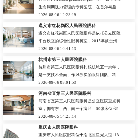
白内障超声乳化、青光眼小梁切除等高难度手
生命周期视力管理的专科医院，在首尔与釜山
术，并保留中药熏洗、药物离子导入等中医特
均设有院区。医院以检查细致、方案透明、随
2026-08-06 12:23:19
色疗法。团队以老中青结合、中西医互补为优
访到位著称，擅长全飞秒、ICL晶体植入、白内
遵义市红花岗区人民医院眼科
势，注重患者全面健康，服务耐心细致，在当
障及老花眼矫正，同时提供干眼症诊疗与青少
遵义市红花岗区人民医院眼科是依托公立医院
地口碑良好。门诊位于康宁大街616号，实行分
年近视防控。医护团队经验丰富，术前会结合
平台设立的综合性眼科科室，2015年被贵州省
时段预约，收费公开透明，用专业与温度为患
患者职业、用眼习惯制定个性化方案，严格筛
卫计委审批为老年性白内障定点救治医院，诊
2026-08-06 10:41:13
者守护光明。
选手术条件，不强行推销。2026年参考价格
疗资质正规可靠。科室拥有10名执业医师，其
杭州市第三人民医院眼科
中，全飞秒约19800元/双眼，ICL约34800元/
中主任医师、副主任医师各2名，并特邀遵义医
杭州市第三人民医院眼科扎根杭城五十余年，
双眼，费用含基础检查与术后复查。患者可通
科大学附属医院专家定期坐诊，形成老中青结
是一支技术全面、作风务实的眼科团队。科室
过官方中文客服或电话预约，需提前1-2周并备
合的专业梯队。配备美国爱尔康超声乳化仪、
拥有完善的显微手术能力，可独立开展白内
2026-08-06 09:01:53
好护照。整体口碑稳健，
德国蔡司显微镜等先进设备，常规开展白内障
障、青光眼、角膜移植、眼外伤修复等手术，
河南省直第三人民医院眼科
超声乳化术、青光眼滤过术、翼状胬肉切除术
配备OCT、眼底照相等先进设备，实现精准诊
河南省直第三人民医院眼科是公立医院重点科
等，注重术前评估与术后随访，患者口碑良
断与治疗。医生梯队结构合理，坚持“以患者为
室，拥有东、西、南三个病区、60张床位和15
好。同时提供多种预约挂号渠道，收费透明，
中心”，从术前沟通到术后复查细致负责，收获
名医生，设备先进，收费透明。科室独创神经
2026-08-05 14:25:14
为周边居民提供了便捷、安心的眼健康服务。
了“耐心、踏实、不推销”的稳定口碑。收费透
环路阻断术治疗梅杰综合征，临床治愈率达
重庆市人民医院眼科
明，预约渠道多样，为市民提供了可靠的眼健
95%，解决了医学界百年难题，吸引全国29个
重庆市人民医院眼科位于渝北区星光大道118
康保障。