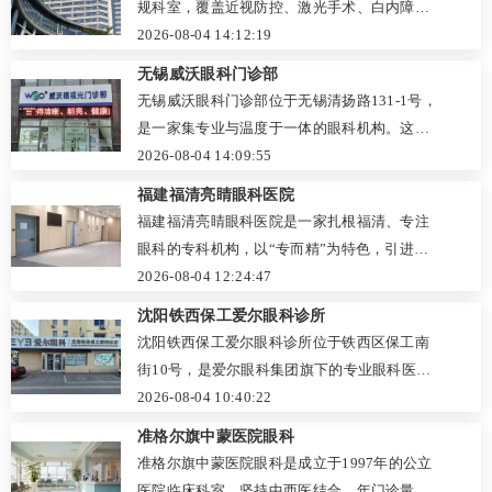
规科室，覆盖近视防控、激光手术、白内障、
术后跟进和良好的患者口碑，这里已成为周边
手术。团队以孙河、姚靖、刘静霞等专家领
干眼及眼底病等全年龄段诊疗。科室设备齐
2026-08-04 14:12:19
居民值得信赖的“眼科健康管家”。
衔，采用针药并用、内外兼治模式，并制定多
全，坚持先检查后评估的规范流程，医生细致
无锡威沃眼科门诊部
个经验方。科室注重医德医风，收费透明，提
沟通，术后随访完善。2026年公示参考价：全
无锡威沃眼科门诊部位于无锡清扬路131-1号，
供多种预约方式，地址位于哈尔滨市香坊区和
飞秒21800元/双眼，ICL 32800元/单眼，白内
是一家集专业与温度于一体的眼科机构。这里
平路26号，深受患者信赖。
障10800元/单眼起。支持官方公众号线上预约
环境宽敞舒适，流程规范透明，从资质公示到
2026-08-04 14:09:55
及现场挂号，地址在深圳市南山区学苑大道
消毒管理均严格合规，让患者安心。门诊部覆
福建福清亮睛眼科医院
1298号。患者普遍反馈就诊安心、服务负责，
盖全生命周期眼健康：青少年近视防控、中青
福建福清亮睛眼科医院是一家扎根福清、专注
适合各年龄段眼健康需求。
年干眼诊疗、中老年白内障手术等，配备先进
眼科的专科机构，以“专而精”为特色，引进视
设备，医生团队经验丰富，坚持“量眼定制”个
网膜激光治疗仪、自动化验光等先进设备，覆
2026-08-04 12:24:47
性化方案。收费透明，预约便捷，术后跟踪贴
盖白内障、青光眼、近视防控等全生命周期诊
沈阳铁西保工爱尔眼科诊所
心，以扎实的口碑成为无锡市民信赖的眼健康
疗。医院坚持“以患者为中心”，提供个性化方
沈阳铁西保工爱尔眼科诊所位于铁西区保工南
守护者。
案和贴心导诊服务，收费透明，并支持官网、
街10号，是爱尔眼科集团旗下的专业眼科医疗
电话预约，交通便利，致力于为周边居民带来
机构，正规可靠。诊所环境舒适，分区合理，
2026-08-04 10:40:22
专业、安心的眼健康守护。
配备现代化检查设备，提供医学验光配镜、青
准格尔旗中蒙医院眼科
少年近视防控、干眼症综合诊疗等常见眼病服
准格尔旗中蒙医院眼科是成立于1997年的公立
务。医生团队经验丰富、耐心细致，并依托集
医院临床科室，坚持中西医结合，年门诊量近