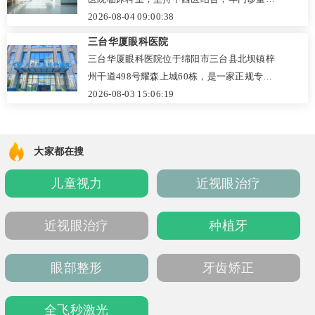
团专家资源与远程会诊系统，确保诊疗质量。
万人次。科室配备裂隙灯、OCT、眼底照相仪
2026-08-04 09:00:38
诊所实行分时段预约，流程便捷，价格透明，
等先进设备，可诊治干眼症、白内障、眼底病
三台华厦眼科医院
周边居民可在此享受专业、安心的眼健康管
变等常见眼病，并开展倒睫矫正、翼状胬肉切
三台华厦眼科医院位于绵阳市三台县北坝镇梓
理。
除、白内障超声乳化等手术。现有郝秀芬、陈
州干道498号耀森上城60栋，是一家正规专业
玉清等经验丰富的医护团队，收费公开透明，
的眼科专科医院。医院环境整洁，诊疗项目覆
2026-08-03 15:06:19
支持电话及官网预约，以专业与温情守护百姓
盖白内障、青光眼、眼底病、干眼症及青少年
眼健康。
近视防控等，配备先进检查与微创手术设备，
注重精准诊断与个性化方案。医生团队经验丰
大家都在搜
富，服务耐心细致，收费公开透明，并实行全
儿童视力
近视眼治疗
年无休门诊，提供电话及现场挂号。作为本地
眼健康守护者，医院致力于让三台百姓在家门
口享受安心、便捷的眼科医疗服务，是值得信
近视眼治疗
种植牙
赖的护眼选择。
眼部整形
牙齿矫正
全飞秒激光