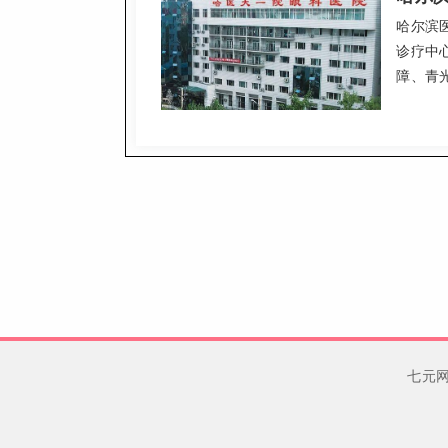
哈尔滨
诊疗中
障、青
治疗的
控、白
者口碑
七元