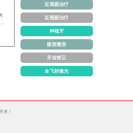
近视眼治疗
科
内
近视眼治疗
查到
防
种植牙
，患
眼部整形
牙齿矫正
全飞秒激光
手术！