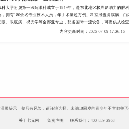
医科大学附属第一医院眼科成立于1949年，是东北地区极具影响力的眼
心，拥有180余名专业技术人员，年手术量超万例。科室涵盖角膜病、白
光眼、眼底病、视光学等全部亚专业，配备国际一流设备，可提供从检
一站式服务。团队由杨洪滨、李志坚、刘建巨等知名专家领衔，在近视
内容更新时间：2026-07-09 17:26:16
内障手术、泪道疾病等领域技术精湛。医院严格执行公立三甲收费标准
极佳，是守护视力健康的可靠选择。
网温馨提示：整形有风险，请谨慎选择。未满18周岁的青少年不宜做整形
关于七元网
|
免责声明
|
联系我们：400-839-2968