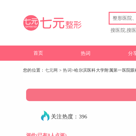
搜医院,搜
首页
热词
分
您的位置：
七元网
>
热词
>哈尔滨医科大学附属第一医院眼
关注热度：396
评价
(已有0人点评)