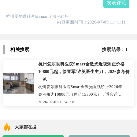
发表评论
杭州爱尔眼科医院Smart全激光价格
内容更新时间：2026-07-09 11:41:11
相关搜索
搜索结果：1
杭州爱尔眼科医院Smart全激光近视矫正价格
10800元起，徐亚军/许英医生主刀，2026参考价
一览
杭州爱尔眼科医院Smart全激光近视矫正2026年
参考价为10800元（原价15800元），适合近视
50-600度、散光600度以下患者，采用德国阿
2026-07-09 11:41:10
玛仕设备，手术仅5-10分钟。医院为爱尔集团
旗下正规机构，设备先进，流程规范。主刀医
生徐亚军院长（近30年经验）和许英副主任医
大家都在搜
师技术扎实，术后患者反馈视力恢复快、色彩