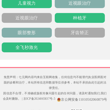
儿童视力
近视眼治疗
感知更敏锐。除该术式外，医院还提供ICL晶体
植入（34000元）、个性半飞秒（17800元）等
方案。建议提前1-2周预约，并停戴隐形眼镜。
近视眼治疗
种植牙
总体性价比高，适合追求平稳恢复的患者。
眼部整形
牙齿矫正
全飞秒激光
免责声明：七元网内容均来自互联网收集，任何信息均不能替代执业医师面对
面的诊断和治疗，本站所有信息和数据等仅供参考，本站不承担由此引起的法
律责任。
因信息不合理，不准确或版权肖像问题引起的任何问题，请及时通知我们,我们
会及时删除。
|
京ICP备2024065837号-5
京公网安备11010502060879号