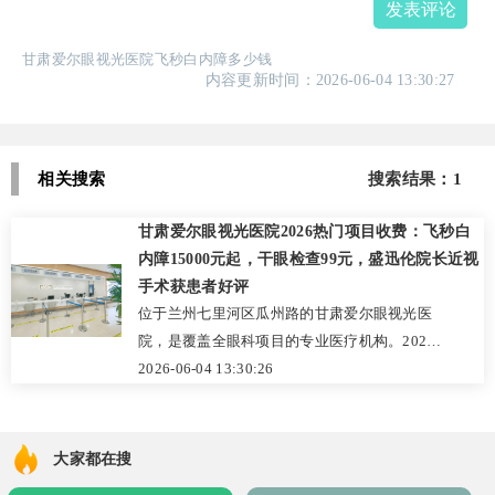
发表评论
甘肃爱尔眼视光医院飞秒白内障多少钱
内容更新时间：2026-06-04 13:30:27
相关搜索
搜索结果：1
甘肃爱尔眼视光医院2026热门项目收费：飞秒白
内障15000元起，干眼检查99元，盛迅伦院长近视
手术获患者好评
位于兰州七里河区瓜州路的甘肃爱尔眼视光医
院，是覆盖全眼科项目的专业医疗机构。2026
年公开透明的收费标准中，飞秒白内障套餐、
2026-06-04 13:30:26
干眼治疗、近视手术等热门项目价格清晰，无
隐形消费。医院汇聚盛迅伦院长等多领域眼科
专家，各有所长，为患者定制个性化诊疗方
大家都在搜
案。众多患者术后分享好评，认可其专业度与