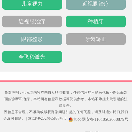
儿童视力
近视眼治疗
贴心服务。医院靠近兰州西客站北广场，可通
过官网或电话预约就诊，从术前检查到术后随
访全程贴心，诊疗体验安心顺畅。
近视眼治疗
种植牙
眼部整形
牙齿矫正
全飞秒激光
免责声明：七元网内容均来自互联网收集，任何信息均不能替代执业医师面对
面的诊断和治疗，本站所有信息和数据等仅供参考，本站不承担由此引起的法
律责任。
因信息不合理，不准确或版权肖像问题引起的任何问题，请及时通知我们,我们
会及时删除。
|
京ICP备2024065837号-5
京公网安备11010502060879号