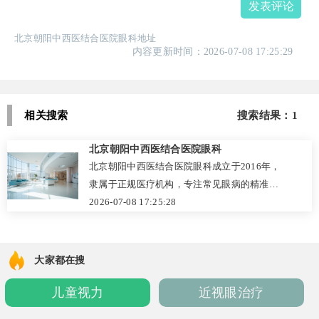
发表评论
北京朝阳中西医结合医院眼科地址
内容更新时间：2026-07-08 17:25:29
相关搜索
搜索结果：1
北京朝阳中西医结合医院眼科
北京朝阳中西医结合医院眼科成立于2016年，
隶属于正规医疗机构，专注常见眼病的精准诊
疗。科室配备裂隙灯等设备，结合中医辨证，
2026-07-08 17:25:28
擅长干眼症、结膜炎、角膜炎、青光眼、白内
障等筛查与治疗。患者反馈医生态度负责，收
费透明合理（如眼部检查120元、干眼综合诊疗
大家都在搜
360元/疗程）。提供官网、电话预约，医保可
儿童视力
近视眼治疗
报销。地址位于朝阳区十八里店乡周家庄村，
周末有值班医生。