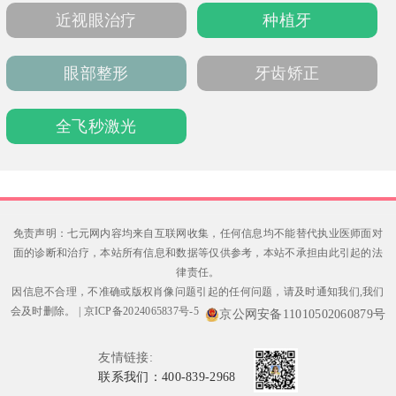
近视眼治疗
种植牙
眼部整形
牙齿矫正
全飞秒激光
免责声明：七元网内容均来自互联网收集，任何信息均不能替代执业医师面对
面的诊断和治疗，本站所有信息和数据等仅供参考，本站不承担由此引起的法
律责任。
因信息不合理，不准确或版权肖像问题引起的任何问题，请及时通知我们,我们
会及时删除。
|
京ICP备2024065837号-5
京公网安备11010502060879号
友情链接:
联系我们：400-839-2968