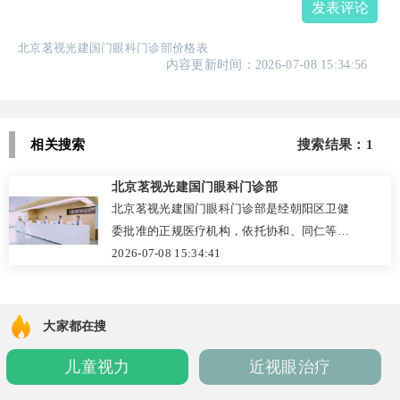
发表评论
北京茗视光建国门眼科门诊部价格表
内容更新时间：2026-07-08 15:34:56
相关搜索
搜索结果：1
北京茗视光建国门眼科门诊部
北京茗视光建国门眼科门诊部是经朝阳区卫健
委批准的正规医疗机构，依托协和、同仁等专
家团队，在近视矫正、老花眼治疗及儿童青少
2026-07-08 15:34:41
年近视防控领域技术特色鲜明。门诊部引进蔡
司、阿玛仕等国际先进设备，提供全飞秒、ICL
晶体植入等个性化手术方案，从术前评估到术
大家都在搜
后复查构建严谨体系。患者普遍评价检查细
儿童视力
近视眼治疗
致、流程规范、环境舒适且服务贴心，收费公
开透明。作为值得信赖的眼科专业机构，已帮