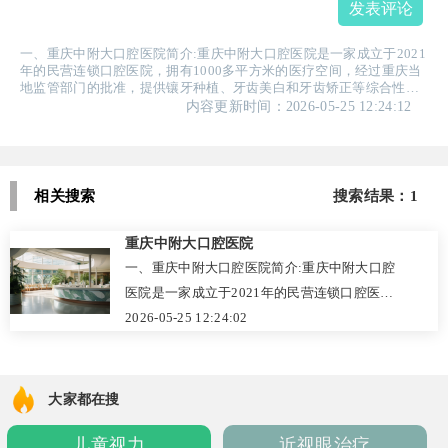
发表评论
一、重庆中附大口腔医院简介:重庆中附大口腔医院是一家成立于2021
年的民营连锁口腔医院，拥有1000多平方米的医疗空间，经过重庆当
地监管部门的批准，提供镶牙种植、牙齿美白和牙齿矫正等综合性服
务。医院引进了先进的数字化诊疗设备，致力于为顾客提供高性价比
内容更新时间：2026-05-25 12:24:12
的口腔医疗体验。医院设有数字化种植中心，能够开展多...
相关搜索
搜索结果：1
重庆中附大口腔医院
一、重庆中附大口腔医院简介:重庆中附大口腔
医院是一家成立于2021年的民营连锁口腔医
院，拥有1000多平方米的医疗空间，经过重庆
2026-05-25 12:24:02
当地监管部门的批准，提供镶牙种植、牙齿美
白和牙齿矫正等综合性服务。医院引进了先进
的数字化诊疗设备，致力于为顾客提供高性价
大家都在搜
比的口腔医疗体验。医院设有数字化种植中
儿童视力
近视眼治疗
心，能够开展多...