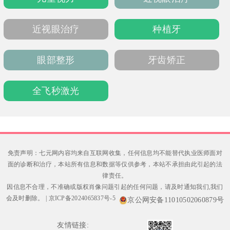
近视眼治疗
种植牙
眼部整形
牙齿矫正
全飞秒激光
免责声明：七元网内容均来自互联网收集，任何信息均不能替代执业医师面对
面的诊断和治疗，本站所有信息和数据等仅供参考，本站不承担由此引起的法
律责任。
因信息不合理，不准确或版权肖像问题引起的任何问题，请及时通知我们,我们
会及时删除。
|
京ICP备2024065837号-5
京公网安备11010502060879号
友情链接: