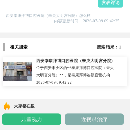
发表评论
西安泰康拜博口腔医院（未央大明宫分院）怎么样
内容更新时间：2026-07-09 09:42:25
相关搜索
搜索结果：1
西安泰康拜博口腔医院（未央大明宫分院）
位于西安未央区的**泰康拜博口腔医院（未央
大明宫分院）**，是泰康拜博连锁直营机构，
具备正规医疗资质，严格执行“一人一机一消
2026-07-09 09:42:22
毒”感染控制标准。医院擅长种植牙（BEGO、
ITI等系统）、牙齿矫正、口腔综合治疗，推行
数字化诊疗与微创无痛技术，配备心电监护保
大家都在搜
障老年患者安全。医生团队经验丰富，服务细
儿童视力
近视眼治疗
致，获患者广泛好评。收费透明，种植5200元
起，矫正12800元起。可通过电话、线上或院