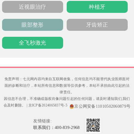
内挂号预约，就诊时间8:30-17:30，节假日无
近视眼治疗
种植牙
休。
眼部整形
牙齿矫正
全飞秒激光
免责声明：七元网内容均来自互联网收集，任何信息均不能替代执业医师面对
面的诊断和治疗，本站所有信息和数据等仅供参考，本站不承担由此引起的法
律责任。
因信息不合理，不准确或版权肖像问题引起的任何问题，请及时通知我们,我们
会及时删除。
|
京ICP备2024065837号-5
京公网安备11010502060879号
友情链接:
联系我们：400-839-2968