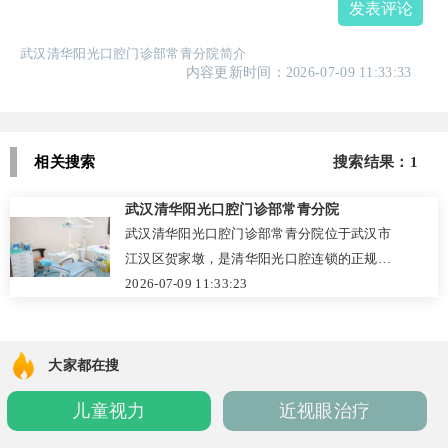
发表评论
武汉清华阳光口腔门诊部常青分院简介
内容更新时间：2026-07-09 11:33:33
相关搜索
搜索结果：1
武汉清华阳光口腔门诊部常青分院
武汉清华阳光口腔门诊部常青分院位于武汉市
江汉区贺家墩，是清华阳光口腔连锁的正规分
院，具备齐全的执业资质。门诊以数字化诊疗
2026-07-09 11:33:23
为特色，配备CBCT、口内扫描仪等设备，擅
长种植牙、隐形矫正、牙周治疗及儿童齿科。
医生团队经验丰富，实行多学科会诊，患者普
大家都在搜
遍评价服务贴心、流程透明、收费清晰。2026
儿童视力
近视眼治疗
年参考价格：洗牙190元起，BEGO种植体9200
元起，金属自锁托槽矫正13500元起，为周边