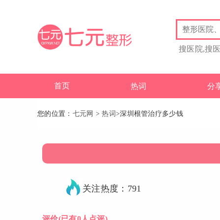
搜医院,搜
首页
热词
分
您的位置：
七元网
>
热词
>深圳根管治疗多少钱
关注热度：791
评价
(已有0人点评)