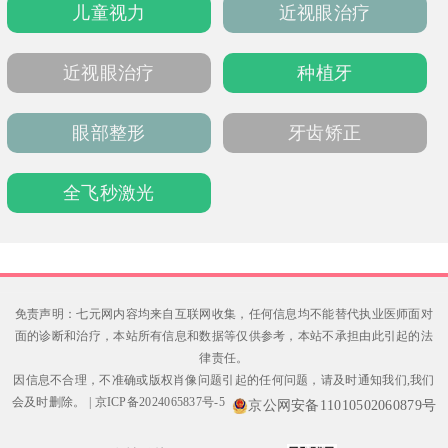
儿童视力
近视眼治疗
童趣诊室缓解孩子看牙恐惧。部分常规项目支
持医保报销，可通过电话或官方公众号预约，
就诊便捷省心。
近视眼治疗
种植牙
眼部整形
牙齿矫正
全飞秒激光
免责声明：七元网内容均来自互联网收集，任何信息均不能替代执业医师面对
面的诊断和治疗，本站所有信息和数据等仅供参考，本站不承担由此引起的法
律责任。
因信息不合理，不准确或版权肖像问题引起的任何问题，请及时通知我们,我们
会及时删除。
|
京ICP备2024065837号-5
京公网安备11010502060879号