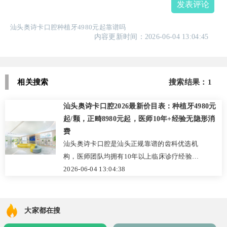
发表评论
汕头奥诗卡口腔种植牙4980元起靠谱吗
内容更新时间：2026-06-04 13:04:45
相关搜索
搜索结果：1
汕头奥诗卡口腔2026最新价目表：种植牙4980元
起/颗，正畸8980元起，医师10年+经验无隐形消
费
汕头奥诗卡口腔是汕头正规靠谱的齿科优选机
构，医师团队均拥有10年以上临床诊疗经验，
定期参与国内外齿科技术交流，诊疗环境严格
2026-06-04 13:04:38
执行一人一机一消毒标准，安全安心。机构覆
盖种植牙、正畸、儿童齿科等全品类项目，
2026年价格透明亲民：种植牙含基台牙冠无隐
大家都在搜
形消费，正畸可定制一对一专属方案，儿牙设