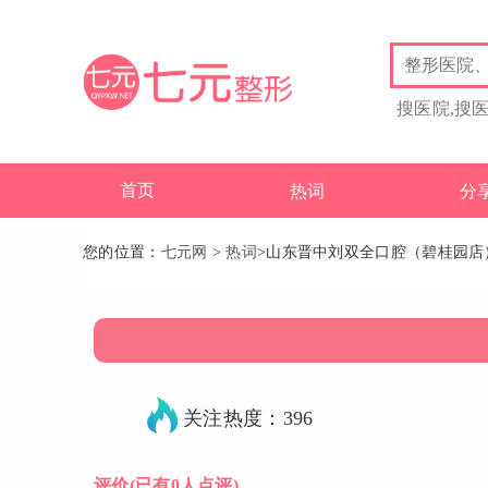
搜医院,搜
首页
热词
分
您的位置：
七元网
>
热词
>山东晋中刘双全口腔（碧桂园店
关注热度：396
评价
(已有0人点评)