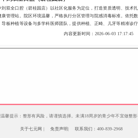
中刘双全口腔（碧桂园店）以社区化服务为定位，打造资质透明、技术
健康管理站。院区环境温馨，严格执行分区管理与院感消毒标准。依托
、导板种植等设备与多学科医师团队，提供种植、正畸、儿牙等精准诊
持明码标价，2026年常规项目价格公开透明，拒绝隐性收费。凭借规范
内容更新时间：2026-06-03 17:17:45
心沟通与良好口碑，该院将专业医疗与生活体验深度融合，成为周边家
牙优选。
网温馨提示：整形有风险，请谨慎选择。未满18周岁的青少年不宜做整形
关于七元网
|
免责声明
|
联系我们：400-839-2968