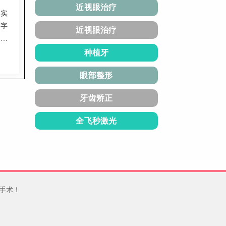
近视眼治疗
扎实
数字
近视眼治疗
疗。
流
种植牙
庭信
眼部整形
牙齿矫正
全飞秒激光
手术！