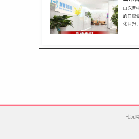
山东晋
的口腔
化口扫
院内坚
程、耐
赖的看
七元