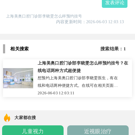
发表评论
上海美奥口腔门诊部李晓雯怎么样预约挂号
内容更新时间：2026-06-03 12:03:13
相关搜索
搜索结果：1
上海美奥口腔门诊部李晓雯怎么样预约挂号？在
线电话两种方式超便捷
想预约上海美奥口腔门诊部李晓雯医生，有在
线和电话两种便捷方式。在线可在相关页面对
话框填写信息，会有专人联系确认时间；电话
2026-06-03 12:03:11
可拨打 021 - xxx026 或 400 - 8xx - 2968。该门
诊部是美奥口腔集团直营连锁品牌，正规民
营，资质齐全。有温馨等候区和独立诊室，引
大家都在搜
进完善医疗质量管理体系。配备高端设备，提
儿童视力
近视眼治疗
高诊断和治疗水平，全方位消毒。医生团队实