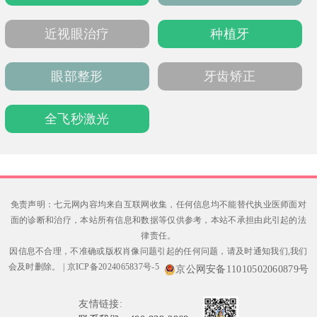
力强，能定制个性化方案，提供种植牙、牙齿
矫正等服务，植体高端有质保，矫正技术独
近视眼治疗
种植牙
特，为患者解决口腔问题。
眼部整形
牙齿矫正
全飞秒激光
免责声明：七元网内容均来自互联网收集，任何信息均不能替代执业医师面对
面的诊断和治疗，本站所有信息和数据等仅供参考，本站不承担由此引起的法
律责任。
因信息不合理，不准确或版权肖像问题引起的任何问题，请及时通知我们,我们
会及时删除。
|
京ICP备2024065837号-5
京公网安备11010502060879号
友情链接: