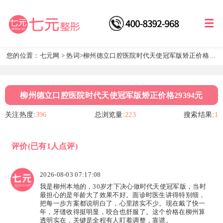
您的位置：
七元网
>
热词
>柳州德立口腔医院时代天使冠军版矫正价格
29394元
柳州德立口腔医院时代天使冠军版矫正价格29394元
关注热度:
396
总浏览量:
223
搜索结果:
1
评价
(已有1人点评)
2026-08-03 07:17:08
我是柳州本地的，30岁才下决心做时代天使冠军版，当时
最担心的是年龄大了效果不好。面诊时医生讲得特别细，
把每一步方案都说明白了，心里踏实不少。现在戴了快一
年，牙缝收得挺明显，咬合也舒服了。这个价格在柳州算
透明实在，关键是全程有人盯着调整，靠谱。