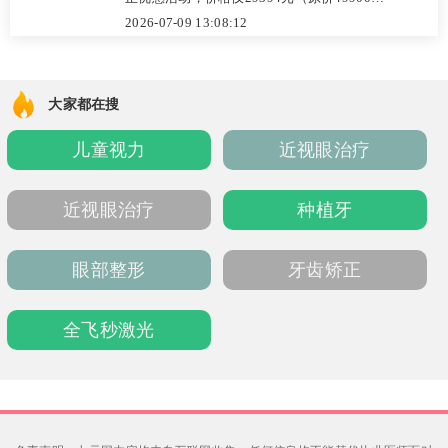
元），性价比高。医院为二级口腔专科医院，
2026-07-09 13:08:12
配备先进设备，支持医保及分期付款。核心医
生汪洪章拥有十余年正畸经验，擅长数字化矫
治，已帮助多位患者改善牙齿拥挤、前突等问
大家都在搜
题。例如一位28岁女性患者经18个月矫正后咬
儿童视力
近视眼治疗
合稳定、牙列整齐。建议到院免费拍片获取个
性化方案，整体服务透明可靠，是柳州地区值
得考虑的矫正选择。
近视眼治疗
种植牙
眼部整形
牙齿矫正
全飞秒激光