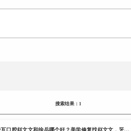
搜索结果：1
常州佧瓦口腔赵文文和徐岳哪个好？美学修复找赵文文，牙周外科找徐岳，别选错！