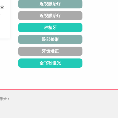
近视眼治疗
长全
均、
近视眼治疗
龈下
导日
种植牙
疗找
眼部整形
牙齿矫正
全飞秒激光
手术！