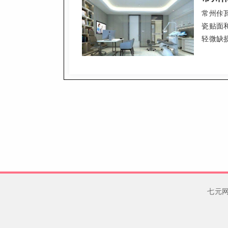
常州佧
瓷贴面
轻微缺
刮治、
常护理
徐岳。
七元