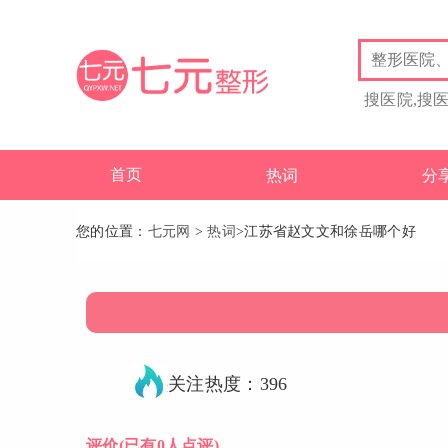
搜医院,搜
首页
热词
分
您的位置：
七元网
>
热词
>江苏省赵文文和徐岳哪个好
关注热度：396
评价
(已有0人点评)