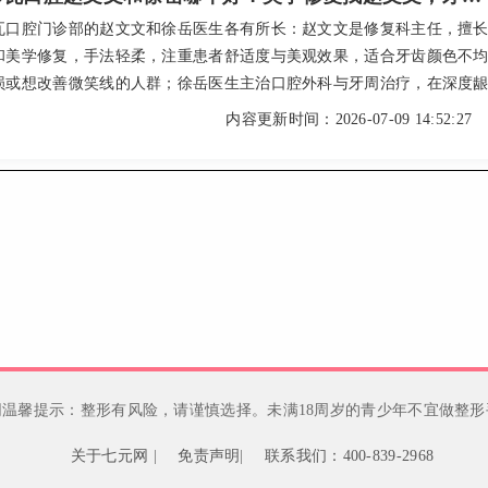
瓦口腔门诊部的赵文文和徐岳医生各有所长：赵文文是修复科主任，擅
和美学修复，手法轻柔，注重患者舒适度与美观效果，适合牙齿颜色不
损或想改善微笑线的人群；徐岳医生主治口腔外科与牙周治疗，在深度
微创拔除横生智齿及根管再治疗等方面经验丰富，术后恢复快，善于指
内容更新时间：2026-07-09 14:52:27
。选择时需根据具体问题：美学修复找赵文文，牙周炎、智齿或根管治
若情况复杂可联合会诊。建议预约面诊，让医生当面评估。
网温馨提示：整形有风险，请谨慎选择。未满18周岁的青少年不宜做整形
关于七元网
|
免责声明
|
联系我们：400-839-2968