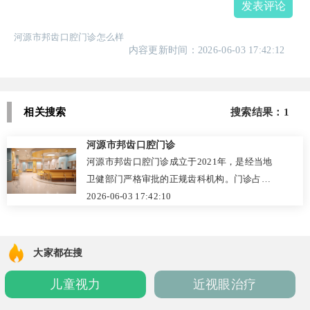
发表评论
河源市邦齿口腔门诊怎么样
内容更新时间：2026-06-03 17:42:12
相关搜索
搜索结果：1
河源市邦齿口腔门诊
河源市邦齿口腔门诊成立于2021年，是经当地
卫健部门严格审批的正规齿科机构。门诊占地
400平方米，空间布局科学，严格执行高温灭菌
2026-06-03 17:42:10
与院感防控。院内引进CBCT等数字化诊疗设
备，汇聚资深医师团队，提供洁牙、补牙、微
创种植、牙齿矫正及儿牙保健等一站式服务。
大家都在搜
坚持透明计价，2026年价目公开无隐形消费。
儿童视力
近视眼治疗
支持线上预约与分期支付，交通便捷。凭借规
范医疗、舒适体验与真实口碑，成为河源市民