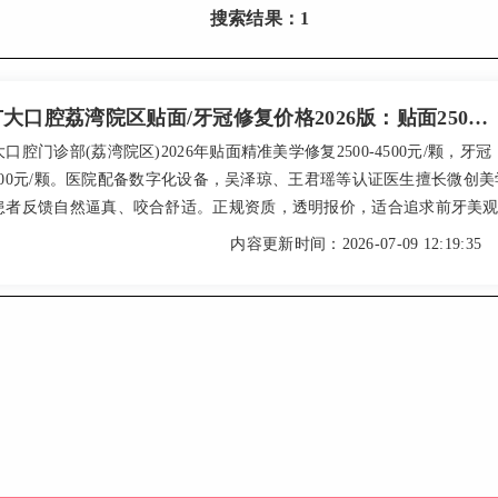
搜索结果：1
广州广大口腔荔湾院区贴面/牙冠修复价格2026版：贴面2500元起，牙冠3000元起，吴泽琼、王君瑶医生DSD美学设计自然逼真
口腔门诊部(荔湾院区)2026年贴面精准美学修复2500-4500元/颗，牙冠
-6000元/颗。医院配备数字化设备，吴泽琼、王君瑶等认证医生擅长微创美
患者反馈自然逼真、咬合舒适。正规资质，透明报价，适合追求前牙美
损修复的患者。建议到院免费检查后获取个性化方案。
内容更新时间：2026-07-09 12:19:35