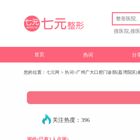
搜医院,搜
首页
热词
分
您的位置：
七元网
>
热词
>广州广大口腔门诊部(荔湾院区
关注热度：396
评价
(已有1人点评)