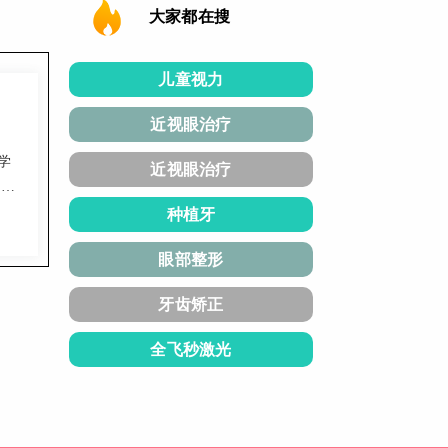
大家都在搜
儿童视力
近视眼治疗
学
近视眼治疗
观或
种植牙
眼部整形
牙齿矫正
全飞秒激光